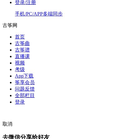
登录/注册
手机/PC/APP多端同步
古筝网
首页
古筝曲
古筝谱
直播课
视频
考级
App下载
筝享会员
问题反馈
全部栏目
登录
取消
去微信分享给好友