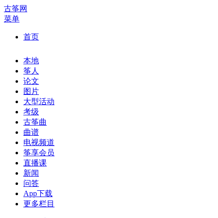
古筝网
菜单
首页
本地
筝人
论文
图片
大型活动
考级
古筝曲
曲谱
电视频道
筝享会员
直播课
新闻
问答
App下载
更多栏目