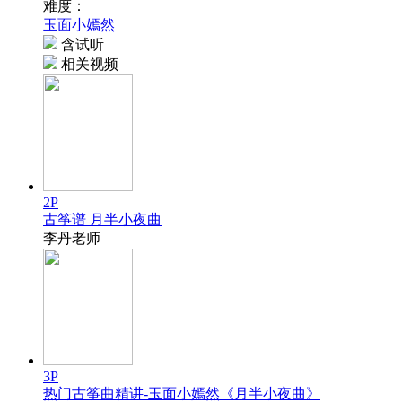
难度：
玉面小嫣然
含试听
相关视频
2P
古筝谱 月半小夜曲
李丹老师
3P
热门古筝曲精讲-玉面小嫣然《月半小夜曲》