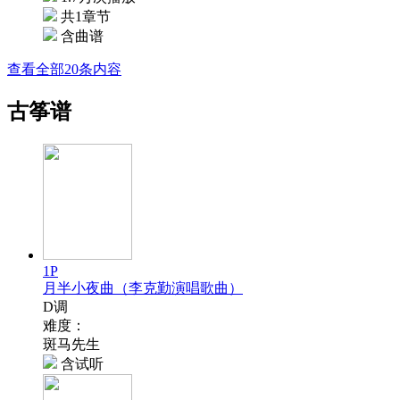
共1章节
含曲谱
查看全部20条内容
古筝谱
1P
月半小夜曲（李克勤演唱歌曲）
D调
难度：
斑马先生
含试听