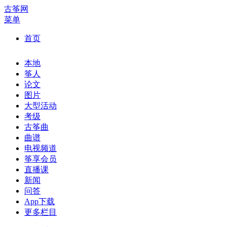
古筝网
菜单
首页
本地
筝人
论文
图片
大型活动
考级
古筝曲
曲谱
电视频道
筝享会员
直播课
新闻
问答
App下载
更多栏目