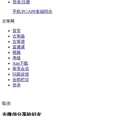
登录/注册
手机/PC/APP多端同步
古筝网
首页
古筝曲
古筝谱
直播课
视频
考级
App下载
筝享会员
问题反馈
全部栏目
登录
取消
去微信分享给好友