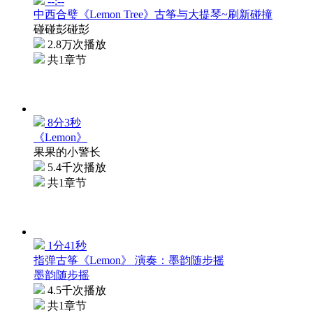
--:--
中西合璧《Lemon Tree》古筝与大提琴~刷新碰撞
碰碰彭碰彭
2.8万次播放
共1章节
8分3秒
《Lemon》
果果的小警长
5.4千次播放
共1章节
1分41秒
指弹古筝《Lemon》 演奏：墨韵随步摇
墨韵随步摇
4.5千次播放
共1章节