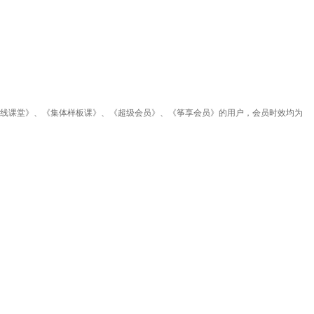
。
5在线课堂》、《集体样板课》、《超级会员》、
《筝享会员》
的用户，会员时效均为