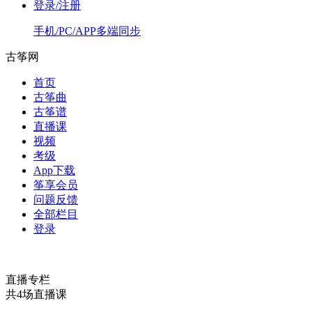
登录/注册
手机/PC/APP多端同步
古筝网
首页
古筝曲
古筝谱
直播课
视频
考级
App下载
筝享会员
问题反馈
全部栏目
登录
直播专栏
共4场直播课