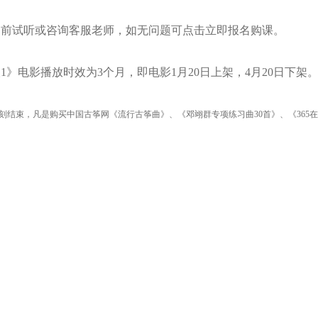
提前试听或咨询客服老师，如无问题可点击立即报名购课。
》电影播放时效为3个月，即电影1月20日上架，4月20日下架
时刻结束，凡是购买中国古筝网《流行古筝曲》、《邓翊群专项练习曲30首》、《36