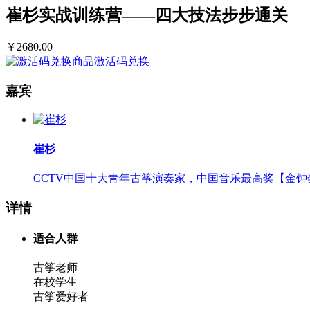
崔杉实战训练营——四大技法步步通关
￥2680.00
商品激活码兑换
嘉宾
崔杉
CCTV中国十大青年古筝演奏家，中国音乐最高奖【金
详情
适合人群
古筝老师
在校学生
古筝爱好者