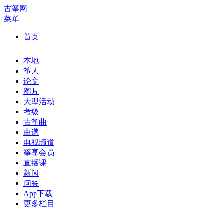
古筝网
菜单
首页
本地
筝人
论文
图片
大型活动
考级
古筝曲
曲谱
电视频道
筝享会员
直播课
新闻
问答
App下载
更多栏目