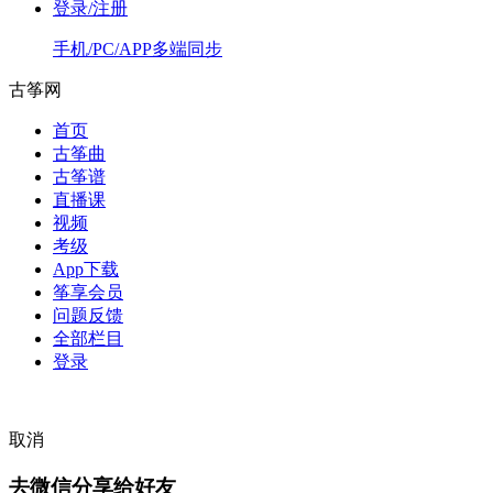
登录/注册
手机/PC/APP多端同步
古筝网
首页
古筝曲
古筝谱
直播课
视频
考级
App下载
筝享会员
问题反馈
全部栏目
登录
取消
去微信分享给好友