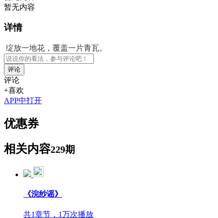
暂无内容
详情
绽放一地花，覆盖一片青瓦。
评论
评论
+喜欢
APP中打开
优惠券
相关内容
229期
《浣纱谣》
共1章节，1万次播放