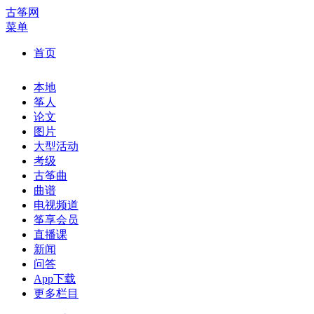
古筝网
菜单
首页
本地
筝人
论文
图片
大型活动
考级
古筝曲
曲谱
电视频道
筝享会员
直播课
新闻
问答
App下载
更多栏目