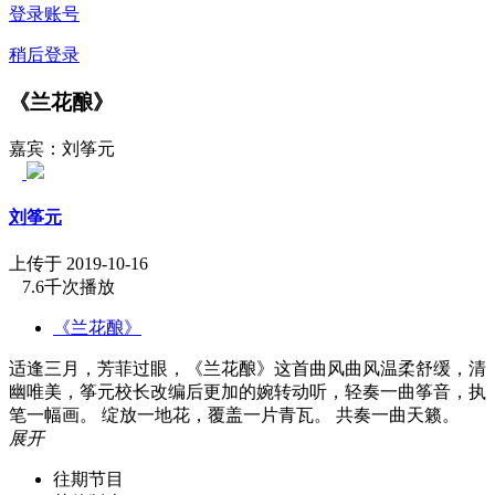
登录账号
稍后登录
《兰花酿》
嘉宾：刘筝元
刘筝元
上传于 2019-10-16
7.6千次播放
《兰花酿》
适逢三月，芳菲过眼，《兰花酿》这首曲风曲风温柔舒缓，清
幽唯美，筝元校长改编后更加的婉转动听，轻奏一曲筝音，执
笔一幅画。 绽放一地花，覆盖一片青瓦。 共奏一曲天籁。
展开
往期节目