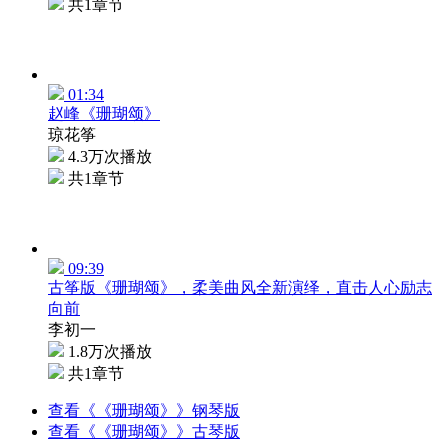
共1章节
01:34
赵峰《珊瑚颂》
琼花筝
4.3万次播放
共1章节
09:39
古筝版《珊瑚颂》，柔美曲风全新演绎，直击人心励志
向前
李初一
1.8万次播放
共1章节
查看《《珊瑚颂》》钢琴版
查看《《珊瑚颂》》古琴版