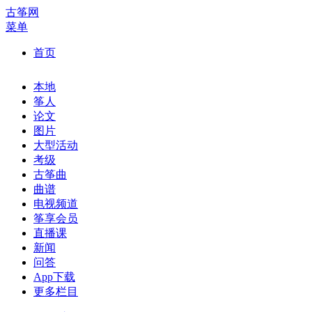
古筝网
菜单
首页
本地
筝人
论文
图片
大型活动
考级
古筝曲
曲谱
电视频道
筝享会员
直播课
新闻
问答
App下载
更多栏目