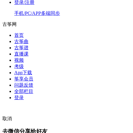
登录/注册
手机/PC/APP多端同步
古筝网
首页
古筝曲
古筝谱
直播课
视频
考级
App下载
筝享会员
问题反馈
全部栏目
登录
取消
去微信分享给好友