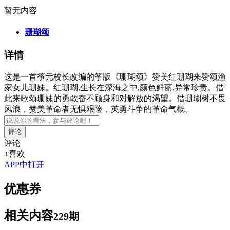
暂无内容
珊瑚颂
详情
这是一首筝元校长改编的筝版《珊瑚颂》赞美红珊瑚来赞颂渔
家女儿珊妹。红珊瑚,生长在深海之中,颜色鲜丽,异常珍贵。借
此来歌颂珊妹的勇敢奋不顾身和对解放的渴望。借珊瑚树不畏
风浪，赞美革命者无惧艰险，英勇斗争的革命气概。
评论
评论
+喜欢
APP中打开
优惠券
相关内容
229期