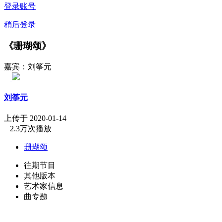
登录账号
稍后登录
《珊瑚颂》
嘉宾：刘筝元
刘筝元
上传于 2020-01-14
2.3万次播放
珊瑚颂
往期节目
其他版本
艺术家信息
曲专题