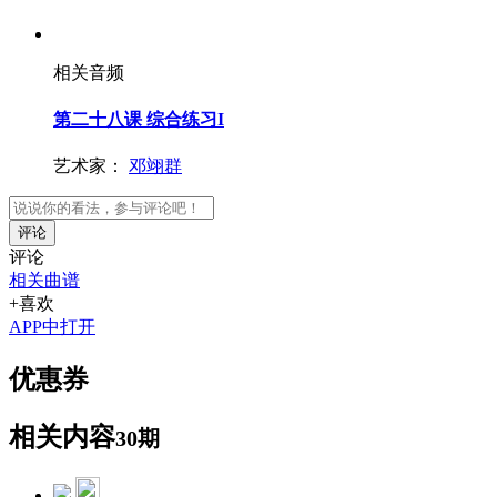
相关音频
第二十八课 综合练习I
艺术家：
邓翊群
评论
评论
相关曲谱
+喜欢
APP中打开
优惠券
相关内容
30期