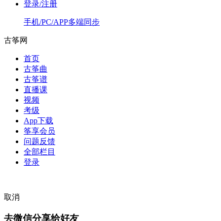
登录/注册
手机/PC/APP多端同步
古筝网
首页
古筝曲
古筝谱
直播课
视频
考级
App下载
筝享会员
问题反馈
全部栏目
登录
取消
去微信分享给好友