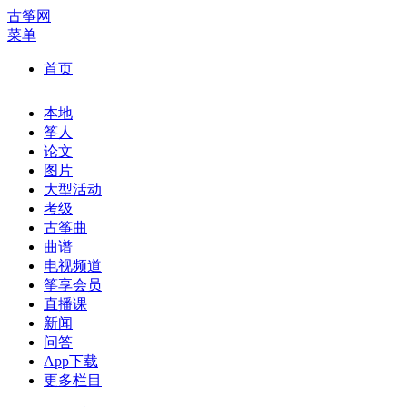
古筝网
菜单
首页
本地
筝人
论文
图片
大型活动
考级
古筝曲
曲谱
电视频道
筝享会员
直播课
新闻
问答
App下载
更多栏目