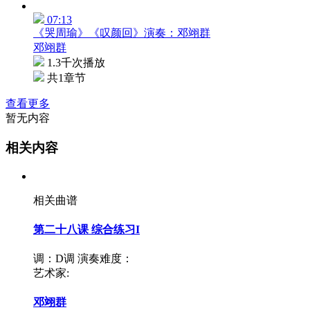
07:13
《哭周瑜》《叹颜回》演奏：邓翊群
邓翊群
1.3千次播放
共1章节
查看更多
暂无内容
相关内容
相关曲谱
第二十八课 综合练习I
调：D调
演奏难度：
艺术家:
邓翊群