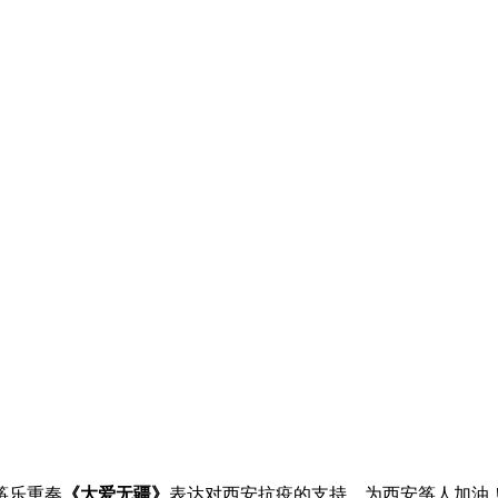
筝乐重奏
《大爱无疆》
表达对西安抗疫的支持，为西安筝人加油