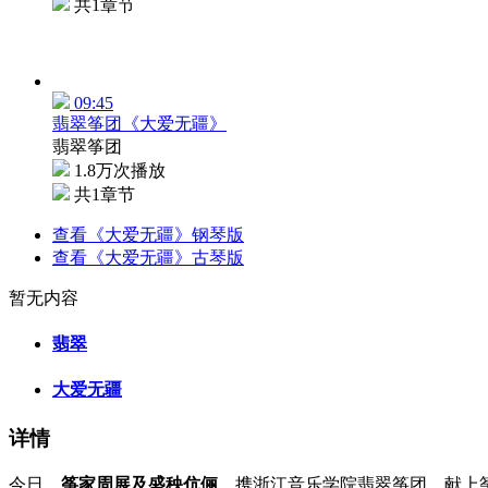
共1章节
09:45
翡翠筝团《大爱无疆》
翡翠筝团
1.8万次播放
共1章节
查看《大爱无疆》钢琴版
查看《大爱无疆》古琴版
暂无内容
翡翠
大爱无疆
详情
今日，
筝家周展及盛秧伉俪
，携浙江音乐学院翡翠筝团，献上