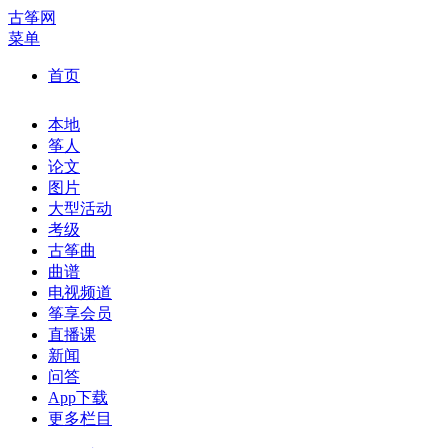
古筝网
菜单
首页
本地
筝人
论文
图片
大型活动
考级
古筝曲
曲谱
电视频道
筝享会员
直播课
新闻
问答
App下载
更多栏目