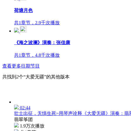
荷塘月色
共1章节，2.9千次播放
《海之波澜》演奏：张佳康
共1章节，4.8千次播放
查看更多往期节目
共找到
2
个“大爱无疆”的其他版本
02:44
壮士出征，无惧生死~用琴声诠释《大爱无疆》演奏：翡
翡翠筝团
1.9万次播放