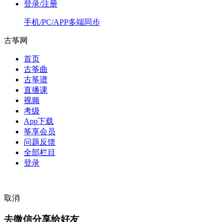
登录/注册
手机/PC/APP多端同步
古筝网
首页
古筝曲
古筝谱
直播课
视频
考级
App下载
筝享会员
问题反馈
全部栏目
登录
取消
去微信分享给好友