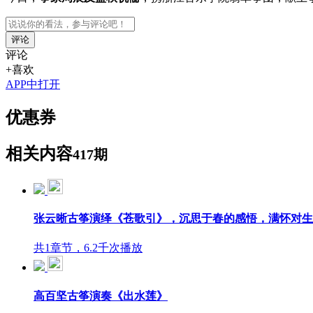
评论
评论
+喜欢
APP中打开
优惠券
相关内容
417期
张云晰古筝演绎《苍歌引》，沉思于春的感悟，满怀对生
共1章节，6.2千次播放
高百坚古筝演奏《出水莲》