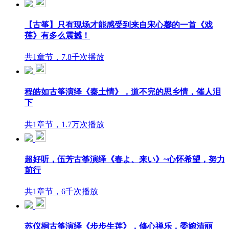
【古筝】只有现场才能感受到来自宋心馨的一首《戏
莲》有多么震撼！
共1章节，7.8千次播放
程皓如古筝演绎《秦土情》，道不完的思乡情，催人泪
下
共1章节，1.7万次播放
超好听，伍芳古筝演绎《春よ、来い》~心怀希望，努力
前行
共1章节，6千次播放
苏仪桐古筝演绎《步步生莲》，修心禅乐，委婉清丽