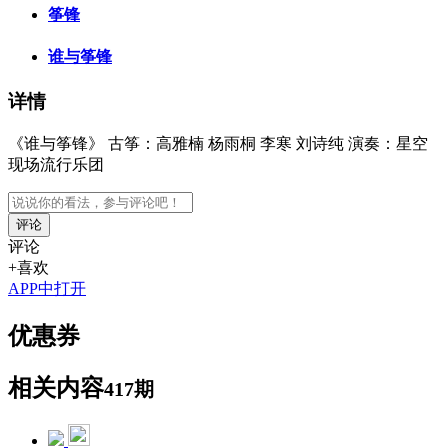
筝锋
谁与筝锋
详情
《谁与筝锋》 古筝：高雅楠 杨雨桐 李寒 刘诗纯 演奏：星空
现场流行乐团
评论
评论
+喜欢
APP中打开
优惠券
相关内容
417期