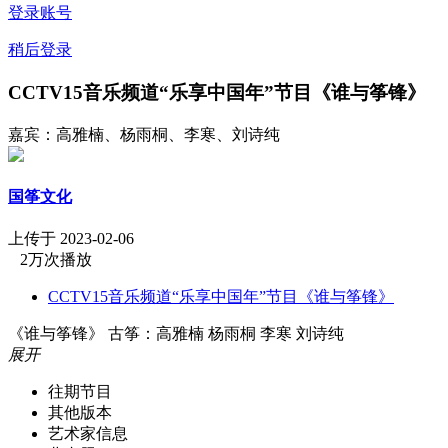
登录账号
稍后登录
CCTV15音乐频道“乐享中国年”节目《谁与筝锋》
嘉宾：高雅楠、杨雨桐、李寒、刘诗纯
国筝文化
上传于 2023-02-06
2万次播放
CCTV15音乐频道“乐享中国年”节目《谁与筝锋》
《谁与筝锋》 古筝：高雅楠 杨雨桐 李寒 刘诗纯
展开
往期节目
其他版本
艺术家信息