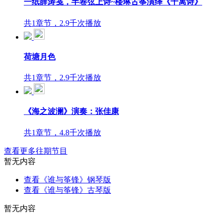
一纸薛涛笺，半卷弦上诗~楼琳古筝演绎《十离诗》
共1章节，2.9千次播放
荷塘月色
共1章节，2.9千次播放
《海之波澜》演奏：张佳康
共1章节，4.8千次播放
查看更多往期节目
暂无内容
查看《谁与筝锋》钢琴版
查看《谁与筝锋》古琴版
暂无内容