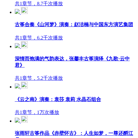
共1章节，8.7千次播放
古筝合奏《山河梦》演奏：赵洁楠与中国东方演艺集团
共1章节，6.2千次播放
深情而饱满的气韵表达，张馨丰古筝演绎《九歌·云中
君》
共1章节，5.2千次播放
《云之南》演奏：袁莎 袁莉 水晶石组合
共1章节，1万次播放
张雨轩古筝作品《赤壁怀古》：人生如梦，一尊还酹江