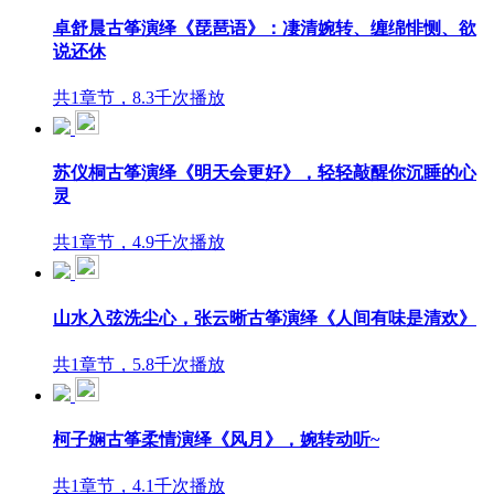
卓舒晨古筝演绎《琵琶语》：凄清婉转、缠绵悱恻、欲
说还休
共1章节，8.3千次播放
苏仪桐古筝演绎《明天会更好》，轻轻敲醒你沉睡的心
灵
共1章节，4.9千次播放
山水入弦洗尘心，张云晰古筝演绎《人间有味是清欢》
共1章节，5.8千次播放
柯子娴古筝柔情演绎《风月》，婉转动听~
共1章节，4.1千次播放