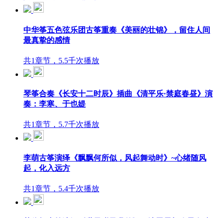
中华筝五色弦乐团古筝重奏《美丽的壮锦》，留住人间
最真挚的感情
共1章节，5.5千次播放
琴筝合奏《长安十二时辰》插曲《清平乐·禁庭春昼》演
奏：李寒、于也媞
共1章节，5.7千次播放
李萌古筝演绎《飘飘何所似，风起舞动时》~心绪随风
起，化入远方
共1章节，5.4千次播放