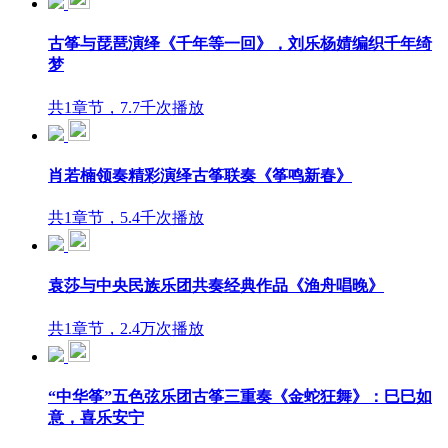
古筝与琵琶演绎《千年等一回》，刘乐杨婧编织千年绮
梦
共1章节，7.7千次播放
肖若楠领奏精彩演绎古筝联奏《筝鸣新春》
共1章节，5.4千次播放
袁莎与中央民族乐团共奏经典作品《渔舟唱晚》
共1章节，2.4万次播放
“中华筝”五色弦乐团古筝三重奏《金蛇狂舞》：巳巳如
意，喜乐安宁