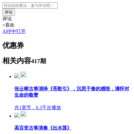
评论
评论
+喜欢
APP中打开
优惠券
相关内容
417期
张云晰古筝演绎《苍歌引》，沉思于春的感悟，满怀对
生命的敬赞
共1章节，6.3千次播放
高百坚古筝演奏《出水莲》