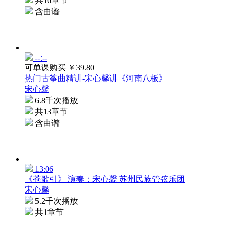
共16章节
含曲谱
--:--
可单课购买
￥39.80
热门古筝曲精讲-宋心馨讲《河南八板》
宋心馨
6.8千次播放
共13章节
含曲谱
13:06
《苍歌引》 演奏：宋心馨 苏州民族管弦乐团
宋心馨
5.2千次播放
共1章节