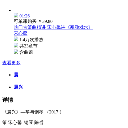
01:26
可单课购买
￥39.80
热门古筝曲精讲-宋心馨讲《寒鸦戏水》
宋心馨
1.4万次播放
共23章节
含曲谱
查看更多
晨
晨兴
详情
《晨兴》—筝与钢琴 （2017 ）
筝 宋心馨 钢琴 陈哲