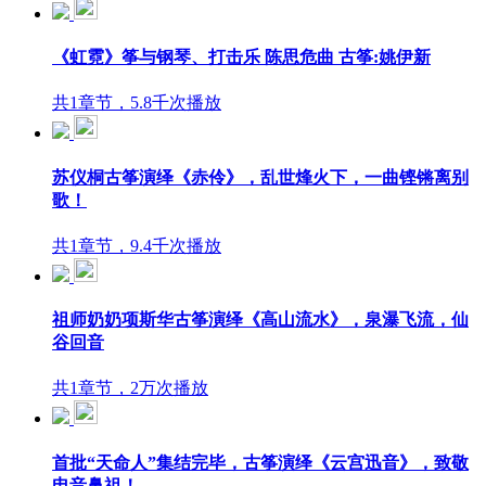
《虹霓》筝与钢琴、打击乐 陈思危曲 古筝:姚伊新
共1章节，5.8千次播放
苏仪桐古筝演绎《赤伶》，乱世烽火下，一曲铿锵离别
歌！
共1章节，9.4千次播放
祖师奶奶项斯华古筝演绎《高山流水》，泉瀑飞流，仙
谷回音
共1章节，2万次播放
首批“天命人”集结完毕，古筝演绎《云宫迅音》，致敬
电音鼻祖！