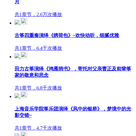
月
共1章节，2.6万次播放
古筝四重奏演绎《绣荷包》~欢快动听，细腻优雅
共1章节，6.4千次播放
田力古筝演绎《鸿雁捎书》，寄托对父亲曹正及前辈筝
家的敬意和思念
共1章节，6.8千次播放
上海音乐学院筝乐团演绎《风中的银桥》，梦境中的光
影交错~
共1章节，4.7千次播放