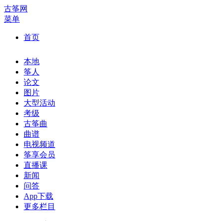
古筝网
菜单
首页
本地
筝人
论文
图片
大型活动
考级
古筝曲
曲谱
电视频道
筝享会员
直播课
新闻
问答
App下载
更多栏目