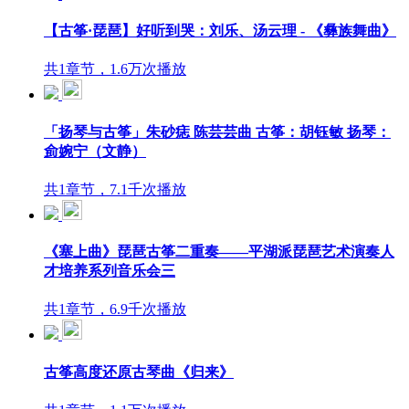
【古筝·琵琶】好听到哭：刘乐、汤云理 - 《彝族舞曲》
共1章节，1.6万次播放
「扬琴与古筝」朱砂痣 陈芸芸曲 古筝：胡钰敏 扬琴：
侴婉宁（文静）
共1章节，7.1千次播放
《塞上曲》琵琶古筝二重奏——平湖派琵琶艺术演奏人
才培养系列音乐会三
共1章节，6.9千次播放
古筝高度还原古琴曲《归来》