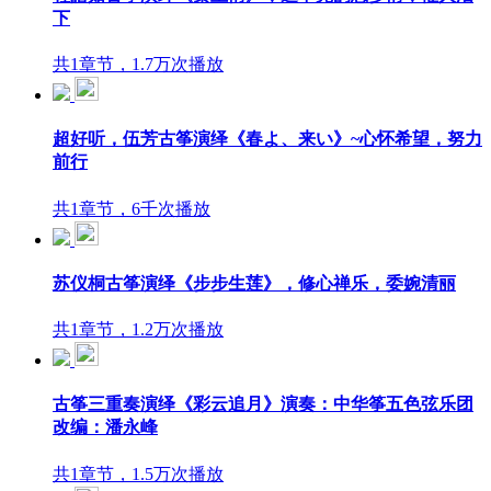
下
共1章节，1.7万次播放
超好听，伍芳古筝演绎《春よ、来い》~心怀希望，努力
前行
共1章节，6千次播放
苏仪桐古筝演绎《步步生莲》，修心禅乐，委婉清丽
共1章节，1.2万次播放
古筝三重奏演绎《彩云追月》演奏：中华筝五色弦乐团
改编：潘永峰
共1章节，1.5万次播放