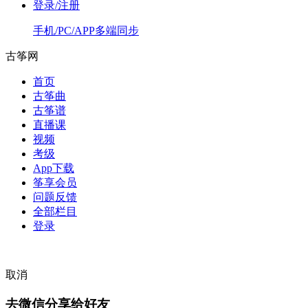
登录/注册
手机/PC/APP多端同步
古筝网
首页
古筝曲
古筝谱
直播课
视频
考级
App下载
筝享会员
问题反馈
全部栏目
登录
取消
去微信分享给好友