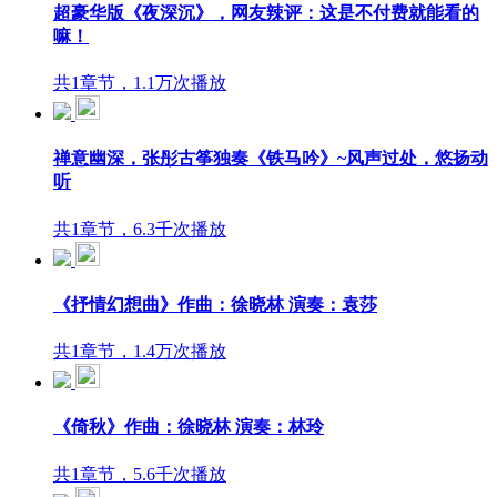
超豪华版《夜深沉》，网友辣评：这是不付费就能看的
嘛！
共1章节，1.1万次播放
禅意幽深，张彤古筝独奏《铁马吟》~风声过处，悠扬动
听
共1章节，6.3千次播放
《抒情幻想曲》作曲：徐晓林 演奏：袁莎
共1章节，1.4万次播放
《倚秋》作曲：徐晓林 演奏：林玲
共1章节，5.6千次播放