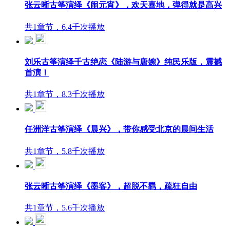
张云晰古筝演绎《闹元宵》，欢天喜地，弹得就是高兴
共1章节，6.4千次播放
刘乐古筝演绎千古绝恋《陆游与唐婉》纯民乐版，震撼
首演！
共1章节，8.3千次播放
任洲洋古筝演绎《晨兴》，带你感受北京的晨间生活
共1章节，5.8千次播放
张云晰古筝演绎《墨客》，超脱不羁，疏狂自由
共1章节，5.6千次播放