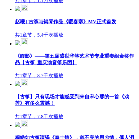
共1章节，1.1万次播放
赵曦 | 古筝与钢琴作品《暖春寒》MV正式首发
共1章节，5.4千次播放
《馥影》——第五届盛世华筝艺术节专业重奏组金奖作
品【古筝_重庆渝音筝乐团】
共1章节，8.7千次播放
【古筝】只有现场才能感受到来自宋心馨的一首《戏
莲》有多么震撼！
共1章节，7.8千次播放
程皓如古筝演绎《秦土情》，道不完的思乡情，催人泪