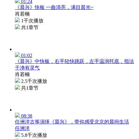
01:24
《晨兴》快板 一曲清亮，满目晨光~
肖若楠
1千次播放
共1章节
01:02
《晨兴》中快板，右手轻快跳跃，左手温润托底，指法
干净有灵气
肖若楠
2.5千次播放
共1章节
08:38
任洲洋古筝演绎《晨兴》，带你感受北京的晨间生活
任洲洋
5.8千次播放