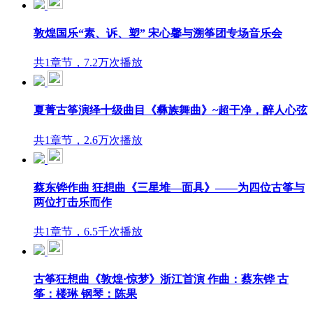
敦煌国乐“素、诉、塑” 宋心馨与溯筝团专场音乐会
共1章节，7.2万次播放
夏菁古筝演绎十级曲目《彝族舞曲》~超干净，醉人心弦
共1章节，2.6万次播放
蔡东铧作曲 狂想曲《三星堆—面具》——为四位古筝与
两位打击乐而作
共1章节，6.5千次播放
古筝狂想曲《敦煌·惊梦》浙江首演 作曲：蔡东铧 古
筝：楼琳 钢琴：陈果