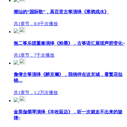
潮汕的“国际歌”，高百坚古筝演绎《寒鸦戏水》
共1章节，8.9千次播放
無二筝乐团重奏演绎《粉墨》，古筝语汇展现声腔变化~
共1章节，7千次播放
詹倩古筝演绎《醉京斓》，我徜徉在这京城，看繁花似
锦…
共1章节，1.2万次播放
金英伽倻琴演绎《丰收延边》，听一次就走不出来的旋
律~