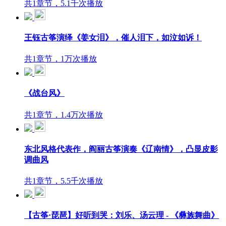
共1章节，5.1千次播放
王钰古筝演绎《姜女泪》，催人泪下，如泣如诉！
共1章节，1万次播放
《战台风》
共1章节，1.4万次播放
东北风格代表作，阎丽古筝演奏《辽南情》，凸显皮影
调曲风
共1章节，5.5千次播放
【古筝·琵琶】好听到哭：刘乐、汤云理 - 《彝族舞曲》