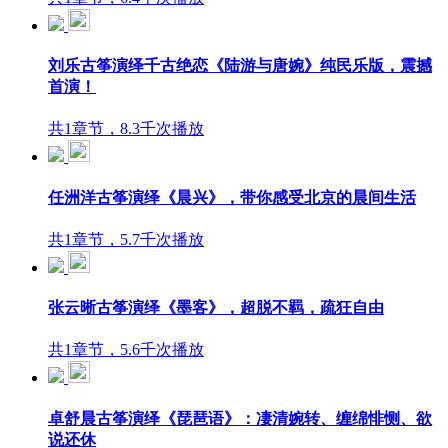
刘乐古筝演绎千古绝恋《陆游与唐婉》纯民乐版，震撼
首演！
共1章节，8.3千次播放
任洲洋古筝演绎《晨兴》，带你感受北京的晨间生活
共1章节，5.7千次播放
张云晰古筝演绎《墨客》，超脱不羁，疏狂自由
共1章节，5.6千次播放
卓舒晨古筝演绎《琵琶语》：凄清婉转、缠绵悱恻、欲
说还休