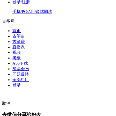
登录/注册
手机/PC/APP多端同步
古筝网
首页
古筝曲
古筝谱
直播课
视频
考级
App下载
筝享会员
问题反馈
全部栏目
登录
取消
去微信分享给好友