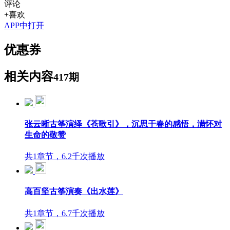
评论
+喜欢
APP中打开
优惠券
相关内容
417期
张云晰古筝演绎《苍歌引》，沉思于春的感悟，满怀对
生命的敬赞
共1章节，6.2千次播放
高百坚古筝演奏《出水莲》
共1章节，6.7千次播放