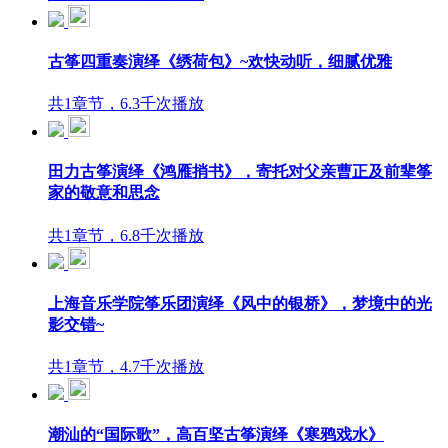
古筝四重奏演绎《绣荷包》~欢快动听，细腻优雅
共1章节，6.3千次播放
田力古筝演绎《鸿雁捎书》，寄托对父亲曹正及前辈筝
家的敬意和思念
共1章节，6.8千次播放
上海音乐学院筝乐团演绎《风中的银桥》，梦境中的光
影交错~
共1章节，4.7千次播放
潮汕的“国际歌”，高百坚古筝演绎《寒鸦戏水》