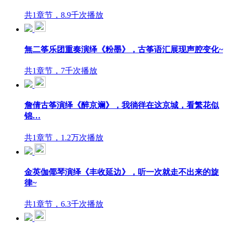
共1章节，8.9千次播放
無二筝乐团重奏演绎《粉墨》，古筝语汇展现声腔变化~
共1章节，7千次播放
詹倩古筝演绎《醉京斓》，我徜徉在这京城，看繁花似
锦…
共1章节，1.2万次播放
金英伽倻琴演绎《丰收延边》，听一次就走不出来的旋
律~
共1章节，6.3千次播放