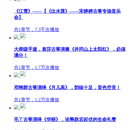
《江雪》——【《出水莲》——宋婷婷古筝专场音乐
会】
共1章节，7.3千次播放
大师级手速，袁莎古筝演奏《井冈山上太阳红》，必须
满分！
共1章节，1.7万次播放
邓翊群古筝演绎《月儿高》，韵味十足，音色空灵！
共1章节，1.2万次播放
毛丫古筝演绎《华丽》，诠释跌宕起伏的生命礼赞