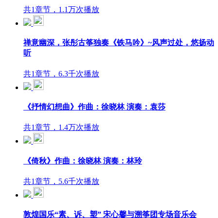
共1章节，1.1万次播放
禅意幽深，张彤古筝独奏《铁马吟》~风声过处，悠扬动
听
共1章节，6.3千次播放
《抒情幻想曲》作曲：徐晓林 演奏：袁莎
共1章节，1.4万次播放
《倚秋》作曲：徐晓林 演奏：林玲
共1章节，5.6千次播放
敦煌国乐“素、诉、塑” 宋心馨与溯筝团专场音乐会