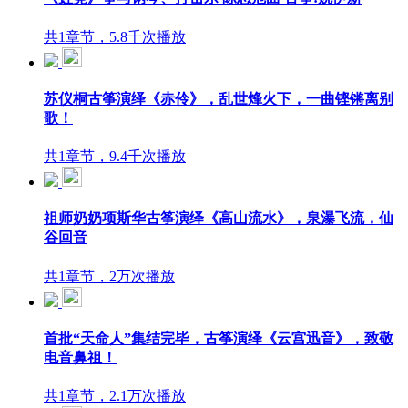
共1章节，5.8千次播放
苏仪桐古筝演绎《赤伶》，乱世烽火下，一曲铿锵离别
歌！
共1章节，9.4千次播放
祖师奶奶项斯华古筝演绎《高山流水》，泉瀑飞流，仙
谷回音
共1章节，2万次播放
首批“天命人”集结完毕，古筝演绎《云宫迅音》，致敬
电音鼻祖！
共1章节，2.1万次播放