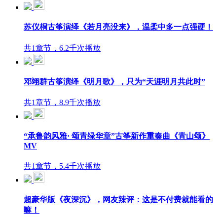
苏仪桐古筝演绎《若月亮没来》，温柔中多一点强硬！
共1章节，6.2千次播放
邓翊群古筝演绎《明月歌》，只为“天涯明月共此时”
共1章节，8.9千次播放
“承鲁韵风雅· 颂青绿华章”古筝新作重奏曲《青山颂》
MV
共1章节，5.4千次播放
超豪华版《夜深沉》，网友辣评：这是不付费就能看的
嘛！