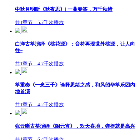
中秋月明听《秋夜思》| 一曲秦筝，万千秋绪
共1章节，5.7千次播放
白洋古筝演绎《桃花源》：音符再现世外桃源，让人向
往~
共1章节，4.7千次播放
筝重奏《一念三千》诠释思绪之感，和风韶华筝乐团内
地首演
共1章节，4.2千次播放
张云晰古筝演绎《闹元宵》，欢天喜地，弹得就是高兴
共1章节，6.4千次播放