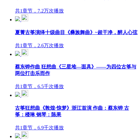
共1章节，7.2万次播放
夏菁古筝演绎十级曲目《彝族舞曲》~超干净，醉人心弦
共1章节，2.6万次播放
蔡东铧作曲 狂想曲《三星堆—面具》——为四位古筝与
两位打击乐而作
共1章节，6.5千次播放
古筝狂想曲《敦煌·惊梦》浙江首演 作曲：蔡东铧 古
筝：楼琳 钢琴：陈果
共1章节，6.9千次播放