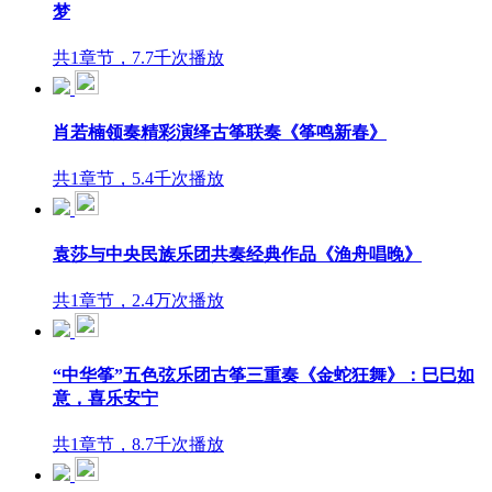
梦
共1章节，7.7千次播放
肖若楠领奏精彩演绎古筝联奏《筝鸣新春》
共1章节，5.4千次播放
袁莎与中央民族乐团共奏经典作品《渔舟唱晚》
共1章节，2.4万次播放
“中华筝”五色弦乐团古筝三重奏《金蛇狂舞》：巳巳如
意，喜乐安宁
共1章节，8.7千次播放