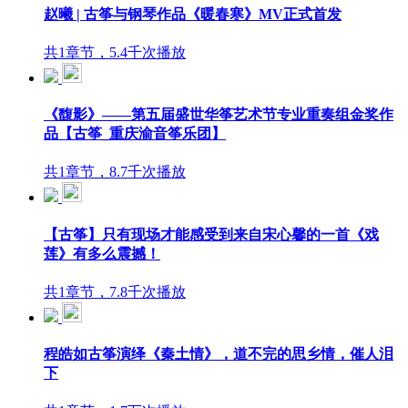
赵曦 | 古筝与钢琴作品《暖春寒》MV正式首发
共1章节，5.4千次播放
《馥影》——第五届盛世华筝艺术节专业重奏组金奖作
品【古筝_重庆渝音筝乐团】
共1章节，8.7千次播放
【古筝】只有现场才能感受到来自宋心馨的一首《戏
莲》有多么震撼！
共1章节，7.8千次播放
程皓如古筝演绎《秦土情》，道不完的思乡情，催人泪
下