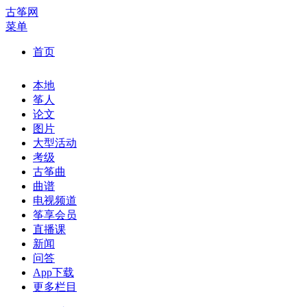
古筝网
菜单
首页
本地
筝人
论文
图片
大型活动
考级
古筝曲
曲谱
电视频道
筝享会员
直播课
新闻
问答
App下载
更多栏目