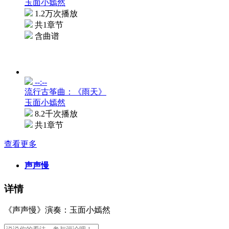
玉面小嫣然
1.2万次播放
共1章节
含曲谱
--:--
流行古筝曲：《雨天》
玉面小嫣然
8.2千次播放
共1章节
查看更多
声声慢
详情
《声声慢》演奏：玉面小嫣然