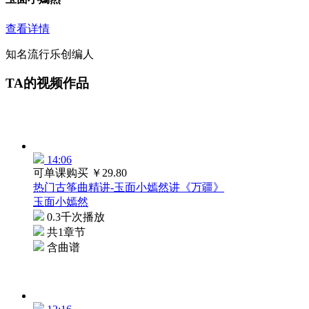
查看详情
知名流行乐创编人
TA的视频作品
14:06
可单课购买
￥29.80
热门古筝曲精讲-玉面小嫣然讲《万疆》
玉面小嫣然
0.3千次播放
共1章节
含曲谱