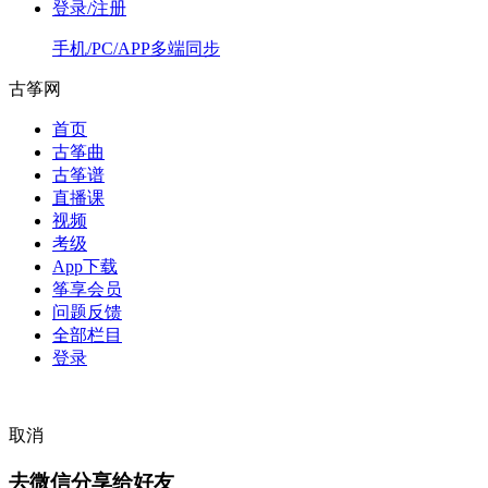
登录/注册
手机/PC/APP多端同步
古筝网
首页
古筝曲
古筝谱
直播课
视频
考级
App下载
筝享会员
问题反馈
全部栏目
登录
取消
去微信分享给好友