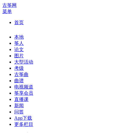
古筝网
菜单
首页
本地
筝人
论文
图片
大型活动
考级
古筝曲
曲谱
电视频道
筝享会员
直播课
新闻
问答
App下载
更多栏目