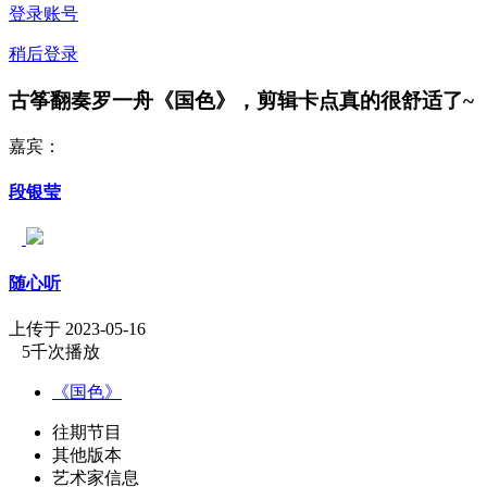
登录账号
稍后登录
古筝翻奏罗一舟《国色》，剪辑卡点真的很舒适了~
嘉宾：
段银莹
随心听
上传于 2023-05-16
5千次播放
《国色》
往期节目
其他版本
艺术家信息