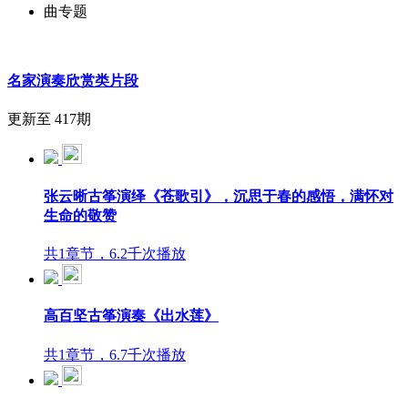
曲专题
名家演奏欣赏类片段
更新至 417期
张云晰古筝演绎《苍歌引》，沉思于春的感悟，满怀对
生命的敬赞
共1章节，6.2千次播放
高百坚古筝演奏《出水莲》
共1章节，6.7千次播放