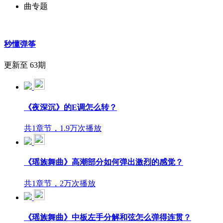
曲专题
秒懂弹筝
更新至 63期
《夜深沉》的E调怎么转？
共1章节，1.9万次播放
《瑶族舞曲》高潮部分如何弹出激烈的感觉？
共1章节，2万次播放
《瑶族舞曲》中板左手分解和弦怎么弹得连贯？