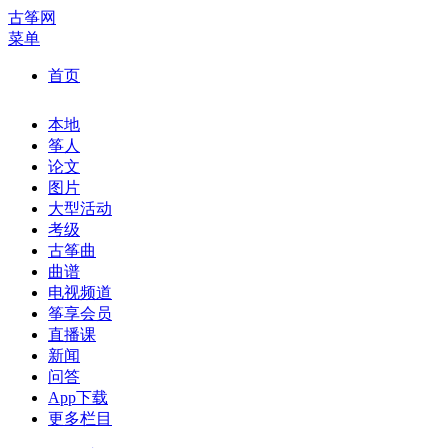
古筝网
菜单
首页
本地
筝人
论文
图片
大型活动
考级
古筝曲
曲谱
电视频道
筝享会员
直播课
新闻
问答
App下载
更多栏目