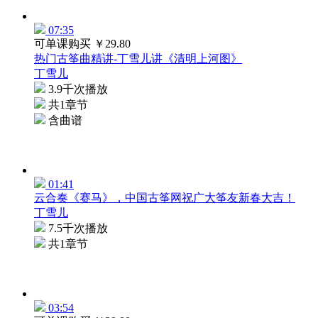
07:35
可单课购买
￥29.80
热门古筝曲精讲-丁雪儿讲《清明上河图》
丁雪儿
3.9千次播放
共1章节
含曲谱
01:41
云合奏《赛马》，中国古筝网祝广大筝友新春大吉！
丁雪儿
7.5千次播放
共1章节
03:54