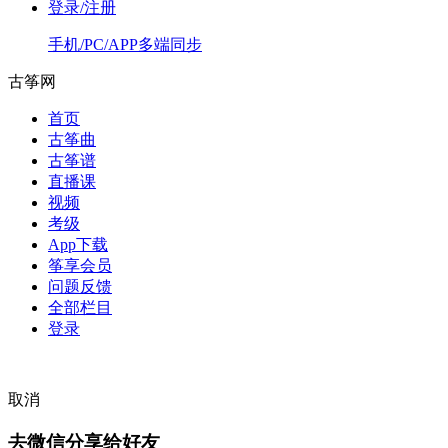
登录/注册
手机/PC/APP多端同步
古筝网
首页
古筝曲
古筝谱
直播课
视频
考级
App下载
筝享会员
问题反馈
全部栏目
登录
取消
去微信分享给好友