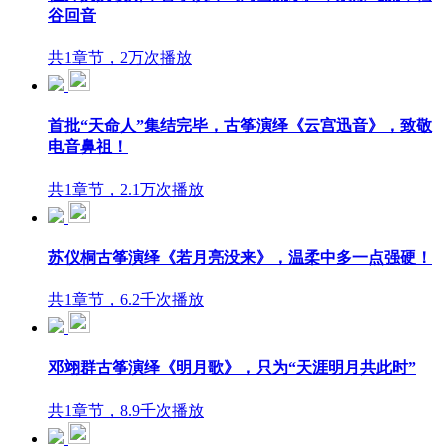
谷回音
共1章节，2万次播放
首批“天命人”集结完毕，古筝演绎《云宫迅音》，致敬
电音鼻祖！
共1章节，2.1万次播放
苏仪桐古筝演绎《若月亮没来》，温柔中多一点强硬！
共1章节，6.2千次播放
邓翊群古筝演绎《明月歌》，只为“天涯明月共此时”
共1章节，8.9千次播放