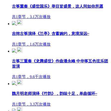
古筝重奏《盛世国乐》举目皆盛景，这人间如你所愿
共1章节，3.1万次播放
吉炜古筝演绎《兰亭》含蓄婉约，意境深远~
共1章节，1.6万次播放
古筝三重奏《龙腾盛世》作曲潘永峰 中华筝五色弦乐团
首演
共1章节，9.6千次播放
魏月明老师演绎《竹韵》，韵味十足，单曲循环~
共1章节，3.3万次播放