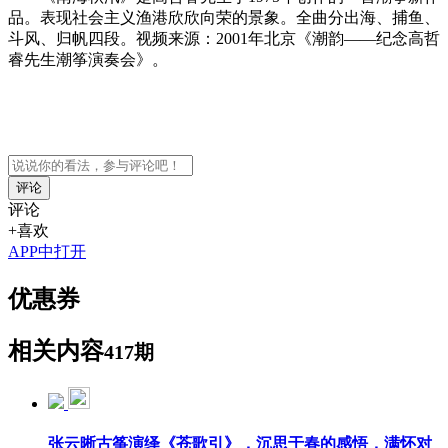
品。表现社会主义渔港欣欣向荣的景象。全曲分出海、捕鱼、
斗风、归帆四段。视频来源：
2001年北京
《潮韵——纪念高哲
睿先生潮筝演奏会》。
评论
评论
+喜欢
APP中打开
优惠券
相关内容
417期
张云晰古筝演绎《苍歌引》，沉思于春的感悟，满怀对