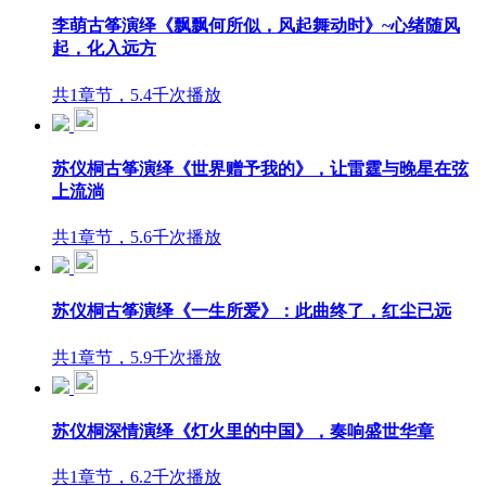
李萌古筝演绎《飘飘何所似，风起舞动时》~心绪随风
起，化入远方
共1章节，5.4千次播放
苏仪桐古筝演绎《世界赠予我的》，让雷霆与晚星在弦
上流淌
共1章节，5.6千次播放
苏仪桐古筝演绎《一生所爱》：此曲终了，红尘已远
共1章节，5.9千次播放
苏仪桐深情演绎《灯火里的中国》，奏响盛世华章
共1章节，6.2千次播放