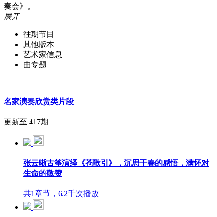
奏会》。
展开
往期节目
其他版本
艺术家信息
曲专题
名家演奏欣赏类片段
更新至 417期
张云晰古筝演绎《苍歌引》，沉思于春的感悟，满怀对
生命的敬赞
共1章节，6.2千次播放