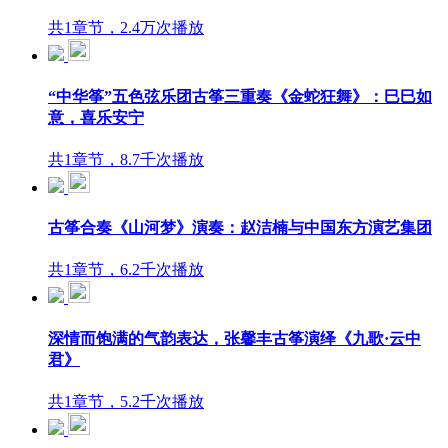
共1章节，2.4万次播放
“中华筝”五色弦乐团古筝三重奏《金蛇狂舞》：巳巳如
意，喜乐安宁
共1章节，8.7千次播放
古筝合奏《山河梦》演奏：赵洁楠与中国东方演艺集团
共1章节，6.2千次播放
深情而饱满的气韵表达，张馨丰古筝演绎《九歌·云中
君》
共1章节，5.2千次播放