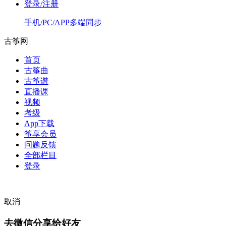
登录/注册
手机/PC/APP多端同步
古筝网
首页
古筝曲
古筝谱
直播课
视频
考级
App下载
筝享会员
问题反馈
全部栏目
登录
取消
去微信分享给好友