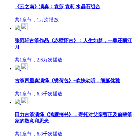
《云之南》演奏：袁莎 袁莉 水晶石组合
共1章节，1万次播放
张雨轩古筝作品《赤壁怀古》：人生如梦，一尊还酹江
月
共1章节，2.6万次播放
古筝四重奏演绎《绣荷包》~欢快动听，细腻优雅
共1章节，6.3千次播放
田力古筝演绎《鸿雁捎书》，寄托对父亲曹正及前辈筝
家的敬意和思念
共1章节，6.8千次播放