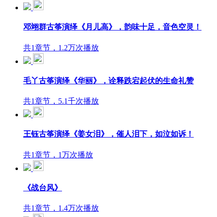
邓翊群古筝演绎《月儿高》，韵味十足，音色空灵！
共1章节，1.2万次播放
毛丫古筝演绎《华丽》，诠释跌宕起伏的生命礼赞
共1章节，5.1千次播放
王钰古筝演绎《姜女泪》，催人泪下，如泣如诉！
共1章节，1万次播放
《战台风》
共1章节，1.4万次播放