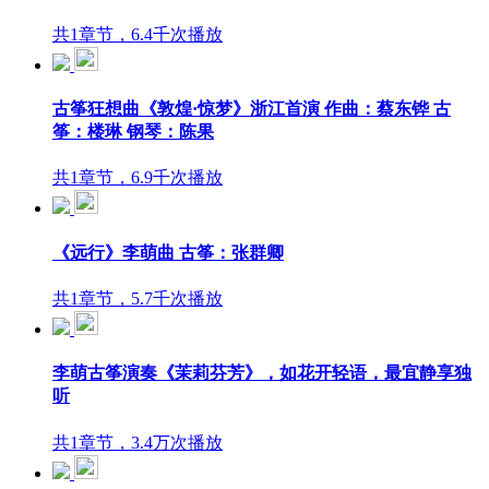
共1章节，6.4千次播放
古筝狂想曲《敦煌·惊梦》浙江首演 作曲：蔡东铧 古
筝：楼琳 钢琴：陈果
共1章节，6.9千次播放
《远行》李萌曲 古筝：张群卿
共1章节，5.7千次播放
李萌古筝演奏《茉莉芬芳》，如花开轻语，最宜静享独
听
共1章节，3.4万次播放