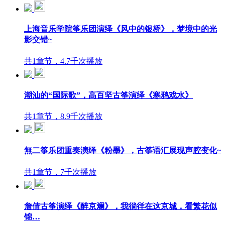
上海音乐学院筝乐团演绎《风中的银桥》，梦境中的光
影交错~
共1章节，4.7千次播放
潮汕的“国际歌”，高百坚古筝演绎《寒鸦戏水》
共1章节，8.9千次播放
無二筝乐团重奏演绎《粉墨》，古筝语汇展现声腔变化~
共1章节，7千次播放
詹倩古筝演绎《醉京斓》，我徜徉在这京城，看繁花似
锦…