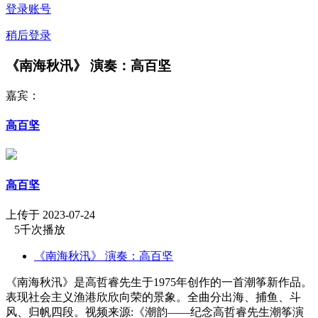
登录账号
稍后登录
《南海秋汛》 演奏：高百坚
嘉宾：
高百坚
高百坚
上传于 2023-07-24
5千次播放
《南海秋汛》 演奏：高百坚
《南海秋汛》是高哲睿先生于1975年创作的一首潮筝新作品。
表现社会主义渔港欣欣向荣的景象。全曲分出海、捕鱼、斗
风、归帆四段。视频来源:《潮韵——纪念高哲睿先生潮筝演