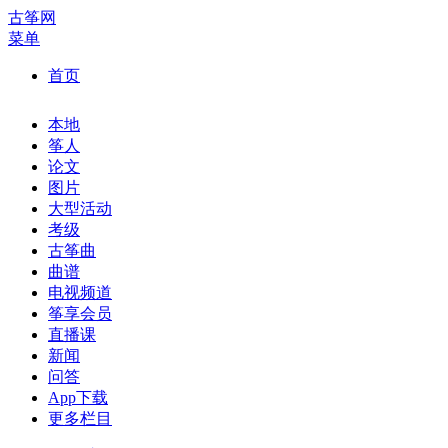
古筝网
菜单
首页
本地
筝人
论文
图片
大型活动
考级
古筝曲
曲谱
电视频道
筝享会员
直播课
新闻
问答
App下载
更多栏目