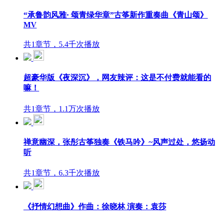
“承鲁韵风雅· 颂青绿华章”古筝新作重奏曲《青山颂》
MV
共1章节，5.4千次播放
超豪华版《夜深沉》，网友辣评：这是不付费就能看的
嘛！
共1章节，1.1万次播放
禅意幽深，张彤古筝独奏《铁马吟》~风声过处，悠扬动
听
共1章节，6.3千次播放
《抒情幻想曲》作曲：徐晓林 演奏：袁莎