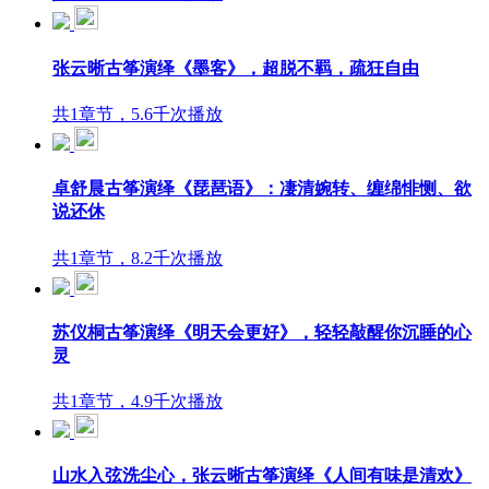
张云晰古筝演绎《墨客》，超脱不羁，疏狂自由
共1章节，5.6千次播放
卓舒晨古筝演绎《琵琶语》：凄清婉转、缠绵悱恻、欲
说还休
共1章节，8.2千次播放
苏仪桐古筝演绎《明天会更好》，轻轻敲醒你沉睡的心
灵
共1章节，4.9千次播放
山水入弦洗尘心，张云晰古筝演绎《人间有味是清欢》