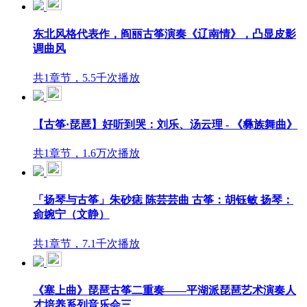
东北风格代表作，阎丽古筝演奏《辽南情》，凸显皮影
调曲风
共1章节，5.5千次播放
【古筝·琵琶】好听到哭：刘乐、汤云理 - 《彝族舞曲》
共1章节，1.6万次播放
「扬琴与古筝」朱砂痣 陈芸芸曲 古筝：胡钰敏 扬琴：
侴婉宁（文静）
共1章节，7.1千次播放
《塞上曲》琵琶古筝二重奏——平湖派琵琶艺术演奏人
才培养系列音乐会三