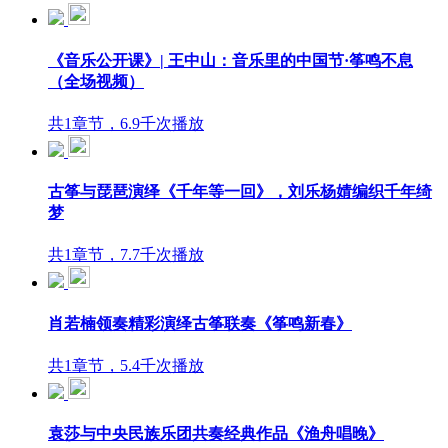
《音乐公开课》| 王中山：音乐里的中国节·筝鸣不息
（全场视频）
共1章节，6.9千次播放
古筝与琵琶演绎《千年等一回》，刘乐杨婧编织千年绮
梦
共1章节，7.7千次播放
肖若楠领奏精彩演绎古筝联奏《筝鸣新春》
共1章节，5.4千次播放
袁莎与中央民族乐团共奏经典作品《渔舟唱晚》