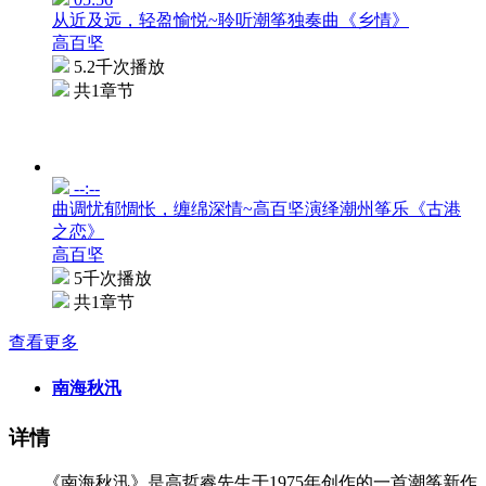
从近及远，轻盈愉悦~聆听潮筝独奏曲《乡情》
高百坚
5.2千次播放
共1章节
--:--
曲调忧郁惆怅，缠绵深情~高百坚演绎潮州筝乐《古港
之恋》
高百坚
5千次播放
共1章节
查看更多
南海秋汛
详情
《南海秋汛》是高哲睿先生于1975年创作的一首潮筝新作