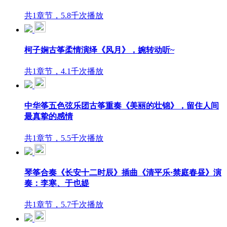
共1章节，5.8千次播放
柯子娴古筝柔情演绎《风月》，婉转动听~
共1章节，4.1千次播放
中华筝五色弦乐团古筝重奏《美丽的壮锦》，留住人间
最真挚的感情
共1章节，5.5千次播放
琴筝合奏《长安十二时辰》插曲《清平乐·禁庭春昼》演
奏：李寒、于也媞
共1章节，5.7千次播放