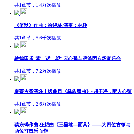
共1章节，1.4万次播放
《倚秋》作曲：徐晓林 演奏：林玲
共1章节，5.6千次播放
敦煌国乐“素、诉、塑” 宋心馨与溯筝团专场音乐会
共1章节，7.2万次播放
夏菁古筝演绎十级曲目《彝族舞曲》~超干净，醉人心弦
共1章节，2.6万次播放
蔡东铧作曲 狂想曲《三星堆—面具》——为四位古筝与
两位打击乐而作