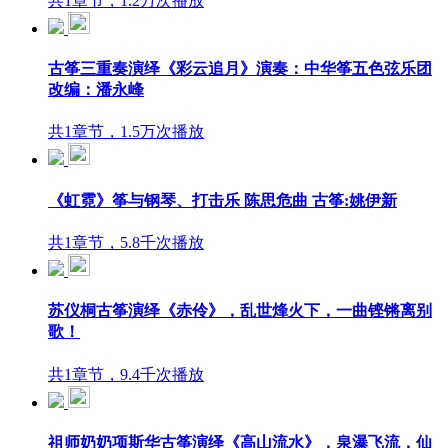
共1章节，1.2万次播放
古筝三重奏演绎《彩云追月》演奏：中华筝五色弦乐团
改编：潘永峰
共1章节，1.5万次播放
《虹霓》筝与钢琴、打击乐 陈思危曲 古筝:姚伊新
共1章节，5.8千次播放
苏仪桐古筝演绎《赤伶》，乱世烽火下，一曲铿锵离别
歌！
共1章节，9.4千次播放
祖师奶奶项斯华古筝演绎《高山流水》，泉瀑飞流，仙