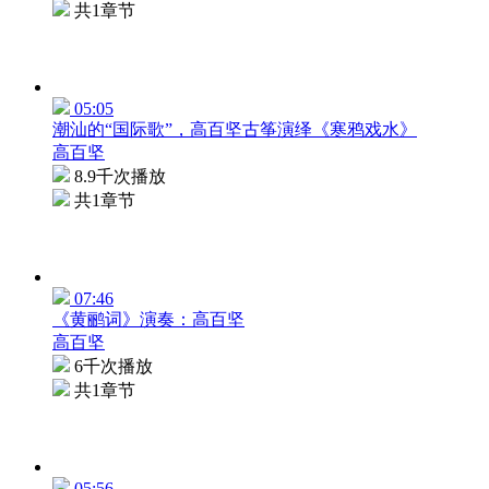
共1章节
05:05
潮汕的“国际歌”，高百坚古筝演绎《寒鸦戏水》
高百坚
8.9千次播放
共1章节
07:46
《黄鹂词》演奏：高百坚
高百坚
6千次播放
共1章节
05:56