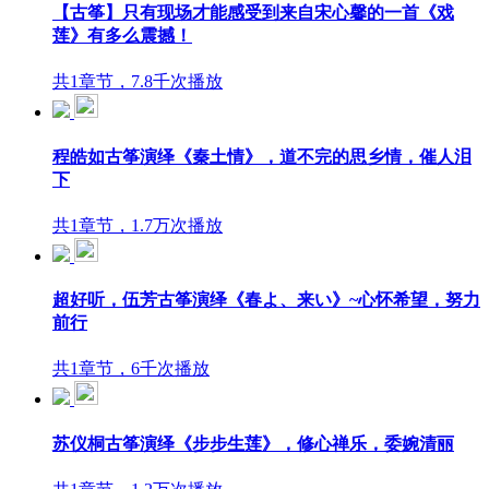
【古筝】只有现场才能感受到来自宋心馨的一首《戏
莲》有多么震撼！
共1章节，7.8千次播放
程皓如古筝演绎《秦土情》，道不完的思乡情，催人泪
下
共1章节，1.7万次播放
超好听，伍芳古筝演绎《春よ、来い》~心怀希望，努力
前行
共1章节，6千次播放
苏仪桐古筝演绎《步步生莲》，修心禅乐，委婉清丽