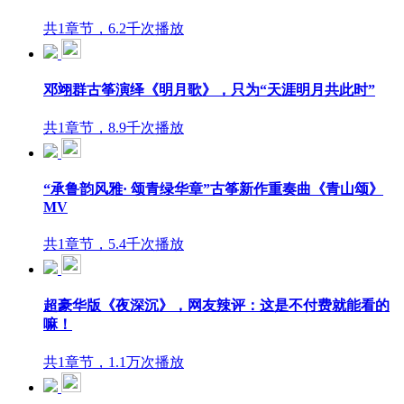
共1章节，6.2千次播放
邓翊群古筝演绎《明月歌》，只为“天涯明月共此时”
共1章节，8.9千次播放
“承鲁韵风雅· 颂青绿华章”古筝新作重奏曲《青山颂》
MV
共1章节，5.4千次播放
超豪华版《夜深沉》，网友辣评：这是不付费就能看的
嘛！
共1章节，1.1万次播放