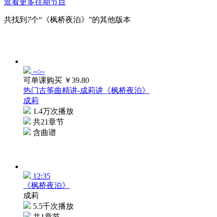
查看更多往期节目
共找到
7
个“《枫桥夜泊》”的其他版本
--:--
可单课购买
￥39.80
热门古筝曲精讲-成莉讲《枫桥夜泊》
成莉
1.4万次播放
共21章节
含曲谱
12:35
《枫桥夜泊》
成莉
5.5千次播放
共1章节