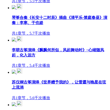
共1章节，5.5千次播放
琴筝合奏《长安十二时辰》插曲《清平乐·禁庭春昼》演
奏：李寒、于也媞
共1章节，5.7千次播放
李萌古筝演绎《飘飘何所似，风起舞动时》~心绪随风
起，化入远方
共1章节，5.4千次播放
苏仪桐古筝演绎《世界赠予我的》，让雷霆与晚星在弦
上流淌
共1章节，5.6千次播放