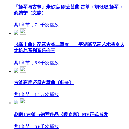
「扬琴与古筝」朱砂痣 陈芸芸曲 古筝：胡钰敏 扬琴：
侴婉宁（文静）
共1章节，7.1千次播放
《塞上曲》琵琶古筝二重奏——平湖派琵琶艺术演奏人
才培养系列音乐会三
共1章节，6.9千次播放
古筝高度还原古琴曲《归来》
共1章节，1.1万次播放
赵曦 | 古筝与钢琴作品《暖春寒》MV正式首发
共1章节，5.6千次播放