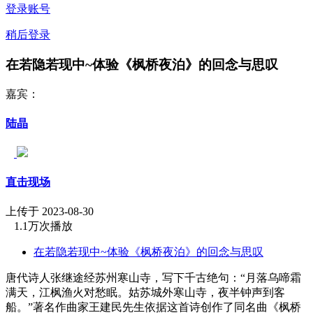
登录账号
稍后登录
在若隐若现中~体验《枫桥夜泊》的回念与思叹
嘉宾：
陆晶
直击现场
上传于 2023-08-30
1.1万次播放
在若隐若现中~体验《枫桥夜泊》的回念与思叹
唐代诗人张继途经苏州寒山寺，写下千古绝句：“月落乌啼霜
满天，江枫渔火对愁眠。姑苏城外寒山寺，夜半钟声到客
船。”著名作曲家王建民先生依据这首诗创作了同名曲《枫桥