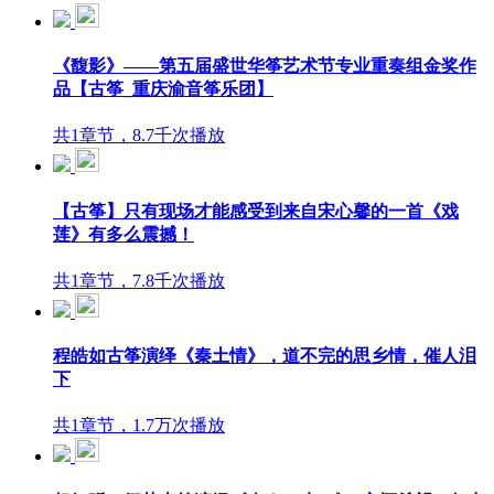
《馥影》——第五届盛世华筝艺术节专业重奏组金奖作
品【古筝_重庆渝音筝乐团】
共1章节，8.7千次播放
【古筝】只有现场才能感受到来自宋心馨的一首《戏
莲》有多么震撼！
共1章节，7.8千次播放
程皓如古筝演绎《秦土情》，道不完的思乡情，催人泪
下
共1章节，1.7万次播放