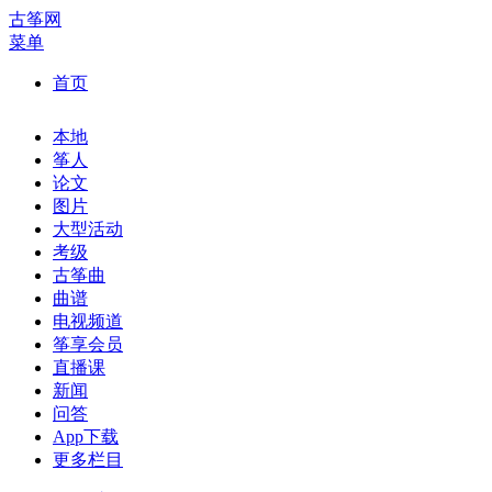
古筝网
菜单
首页
本地
筝人
论文
图片
大型活动
考级
古筝曲
曲谱
电视频道
筝享会员
直播课
新闻
问答
App下载
更多栏目