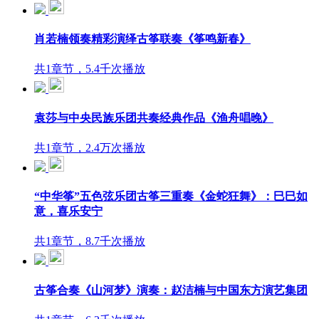
肖若楠领奏精彩演绎古筝联奏《筝鸣新春》
共1章节，5.4千次播放
袁莎与中央民族乐团共奏经典作品《渔舟唱晚》
共1章节，2.4万次播放
“中华筝”五色弦乐团古筝三重奏《金蛇狂舞》：巳巳如
意，喜乐安宁
共1章节，8.7千次播放
古筝合奏《山河梦》演奏：赵洁楠与中国东方演艺集团