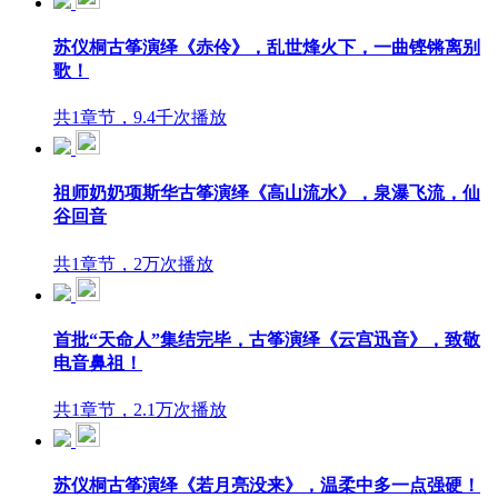
苏仪桐古筝演绎《赤伶》，乱世烽火下，一曲铿锵离别
歌！
共1章节，9.4千次播放
祖师奶奶项斯华古筝演绎《高山流水》，泉瀑飞流，仙
谷回音
共1章节，2万次播放
首批“天命人”集结完毕，古筝演绎《云宫迅音》，致敬
电音鼻祖！
共1章节，2.1万次播放
苏仪桐古筝演绎《若月亮没来》，温柔中多一点强硬！