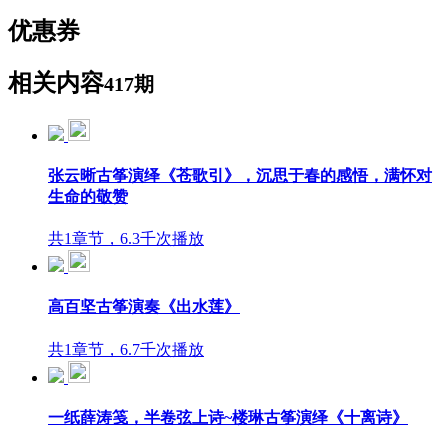
优惠券
相关内容
417期
张云晰古筝演绎《苍歌引》，沉思于春的感悟，满怀对
生命的敬赞
共1章节，6.3千次播放
高百坚古筝演奏《出水莲》
共1章节，6.7千次播放
一纸薛涛笺，半卷弦上诗~楼琳古筝演绎《十离诗》