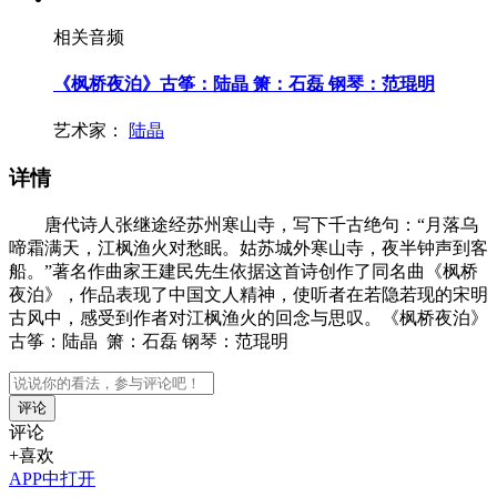
相关音频
《枫桥夜泊》古筝：陆晶 箫：石磊 钢琴：范琨明
艺术家：
陆晶
详情
唐代诗人张继途经苏州寒山寺，写下千古绝句：“月落乌
啼霜满天，江枫渔火对愁眠。姑苏城外寒山寺，夜半钟声到客
船。”著名作曲家王建民先生依据这首诗创作了同名曲《枫桥
夜泊》，作品表现了中国文人精神，使听者在若隐若现的宋明
古风中，感受到作者对江枫渔火的回念与思叹。《枫桥夜泊》
古筝：陆晶 箫：石磊 钢琴：范琨明
评论
评论
+喜欢
APP中打开