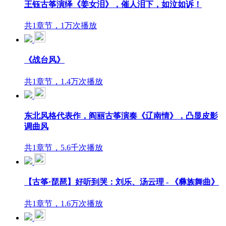
王钰古筝演绎《姜女泪》，催人泪下，如泣如诉！
共1章节，1万次播放
《战台风》
共1章节，1.4万次播放
东北风格代表作，阎丽古筝演奏《辽南情》，凸显皮影
调曲风
共1章节，5.6千次播放
【古筝·琵琶】好听到哭：刘乐、汤云理 - 《彝族舞曲》
共1章节，1.6万次播放