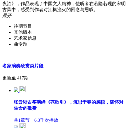
夜泊》，作品表现了中国文人精神，使听者在若隐若现的宋明
古风中，感受到作者对江枫渔火的回念与思叹。
展开
往期节目
其他版本
艺术家信息
曲专题
名家演奏欣赏类片段
更新至 417期
张云晰古筝演绎《苍歌引》，沉思于春的感悟，满怀对
生命的敬赞
共1章节，6.3千次播放