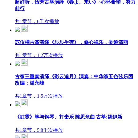
超好听，伍芳古筝演绎《春よ、来い》~心怀希望，努力
前行
共1章节，6千次播放
苏仪桐古筝演绎《步步生莲》，修心禅乐，委婉清丽
共1章节，1.2万次播放
古筝三重奏演绎《彩云追月》演奏：中华筝五色弦乐团
改编：潘永峰
共1章节，1.5万次播放
《虹霓》筝与钢琴、打击乐 陈思危曲 古筝:姚伊新
共1章节，5.8千次播放