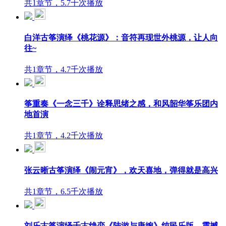
共1章节，5.7千次播放
白洋古筝演绎《桃花源》：音符再现世外桃源，让人向
往~
共1章节，4.7千次播放
筝重奏《一念三千》诠释思绪之感，和风韶华筝乐团内
地首演
共1章节，4.2千次播放
张云晰古筝演绎《闹元宵》，欢天喜地，弹得就是高兴
共1章节，6.5千次播放
刘乐古筝演绎千古绝恋《陆游与唐婉》纯民乐版，震撼