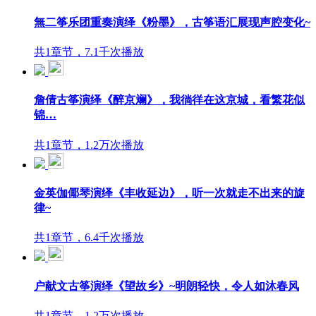
無二筝乐团重奏演绎《粉墨》，古筝语汇展现声腔变化~
共1章节，7.1千次播放
詹倩古筝演绎《醉京斓》，我徜徉在这京城，看繁花似
锦…
共1章节，1.2万次播放
金英伽倻琴演绎《丰收延边》，听一次就走不出来的旋
律~
共1章节，6.4千次播放
户献文古筝演绎《望故乡》~明朗轻快，令人如沐春风
共1章节，1.2万次播放