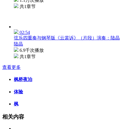
1.1万次播放
共1章节
02:54
弦乐四重奏与钢琴版《云裳诉》（片段）演奏：陆晶
陆晶
6.9千次播放
共1章节
查看更多
枫桥夜泊
体验
枫
相关内容