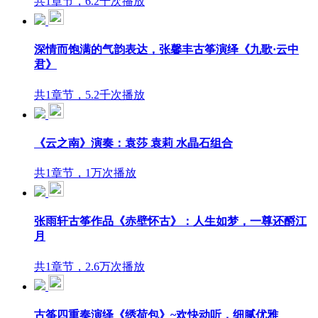
共1章节，6.2千次播放
深情而饱满的气韵表达，张馨丰古筝演绎《九歌·云中
君》
共1章节，5.2千次播放
《云之南》演奏：袁莎 袁莉 水晶石组合
共1章节，1万次播放
张雨轩古筝作品《赤壁怀古》：人生如梦，一尊还酹江
月
共1章节，2.6万次播放
古筝四重奏演绎《绣荷包》~欢快动听，细腻优雅