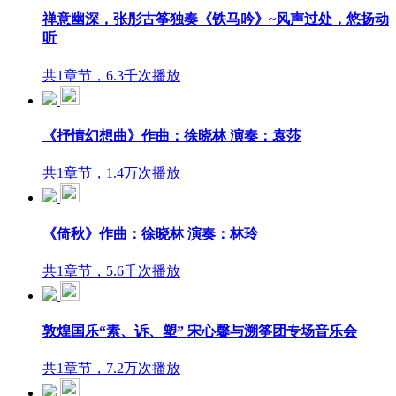
禅意幽深，张彤古筝独奏《铁马吟》~风声过处，悠扬动
听
共1章节，6.3千次播放
《抒情幻想曲》作曲：徐晓林 演奏：袁莎
共1章节，1.4万次播放
《倚秋》作曲：徐晓林 演奏：林玲
共1章节，5.6千次播放
敦煌国乐“素、诉、塑” 宋心馨与溯筝团专场音乐会
共1章节，7.2万次播放