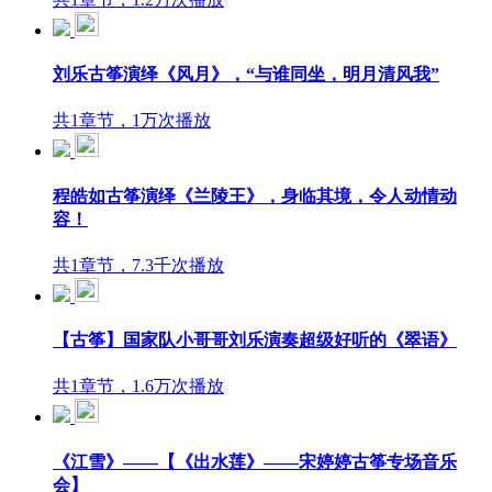
刘乐古筝演绎《风月》，“与谁同坐，明月清风我”
共1章节，1万次播放
程皓如古筝演绎《兰陵王》，身临其境，令人动情动
容！
共1章节，7.3千次播放
【古筝】国家队小哥哥刘乐演奏超级好听的《翠语》
共1章节，1.6万次播放
《江雪》——【《出水莲》——宋婷婷古筝专场音乐
会】