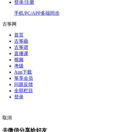
登录/注册
手机/PC/APP多端同步
古筝网
首页
古筝曲
古筝谱
直播课
视频
考级
App下载
筝享会员
问题反馈
全部栏目
登录
取消
去微信分享给好友