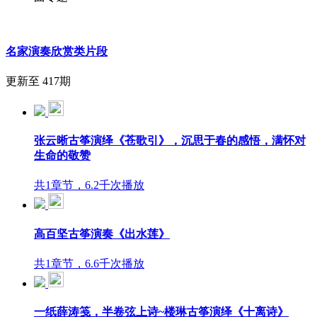
名家演奏欣赏类片段
更新至 417期
张云晰古筝演绎《苍歌引》，沉思于春的感悟，满怀对
生命的敬赞
共1章节，6.2千次播放
高百坚古筝演奏《出水莲》
共1章节，6.6千次播放
一纸薛涛笺，半卷弦上诗~楼琳古筝演绎《十离诗》