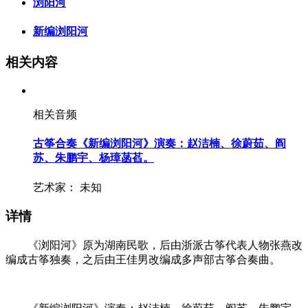
浏阳河
新编浏阳河
相关内容
相关音频
古筝合奏《新编浏阳河》演奏：赵洁楠、徐蔚茹、阎
苏、朱鹏宇、杨璋菡萏。
艺术家：
未知
详情
《浏阳河》原为湖南民歌，后由浙派古筝代表人物张燕改
编成古筝独奏，之后由王佳男改编成多声部古筝合奏曲。