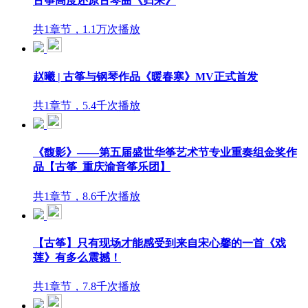
古筝高度还原古琴曲《归来》
共1章节，1.1万次播放
赵曦 | 古筝与钢琴作品《暖春寒》MV正式首发
共1章节，5.4千次播放
《馥影》——第五届盛世华筝艺术节专业重奏组金奖作
品【古筝_重庆渝音筝乐团】
共1章节，8.6千次播放
【古筝】只有现场才能感受到来自宋心馨的一首《戏
莲》有多么震撼！
共1章节，7.8千次播放