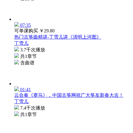
07:35
可单课购买
￥29.80
热门古筝曲精讲-丁雪儿讲《清明上河图》
丁雪儿
3.7千次播放
共1章节
含曲谱
01:41
云合奏《赛马》，中国古筝网祝广大筝友新春大吉！
丁雪儿
7.4千次播放
共1章节