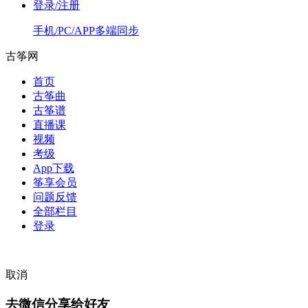
登录/注册
手机/PC/APP多端同步
古筝网
首页
古筝曲
古筝谱
直播课
视频
考级
App下载
筝享会员
问题反馈
全部栏目
登录
取消
去微信分享给好友