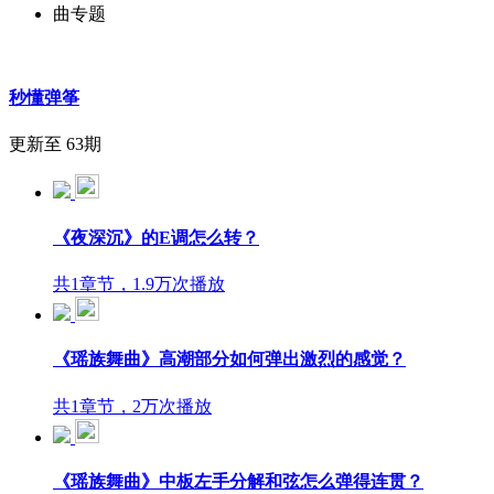
曲专题
秒懂弹筝
更新至 63期
《夜深沉》的E调怎么转？
共1章节，1.9万次播放
《瑶族舞曲》高潮部分如何弹出激烈的感觉？
共1章节，2万次播放
《瑶族舞曲》中板左手分解和弦怎么弹得连贯？