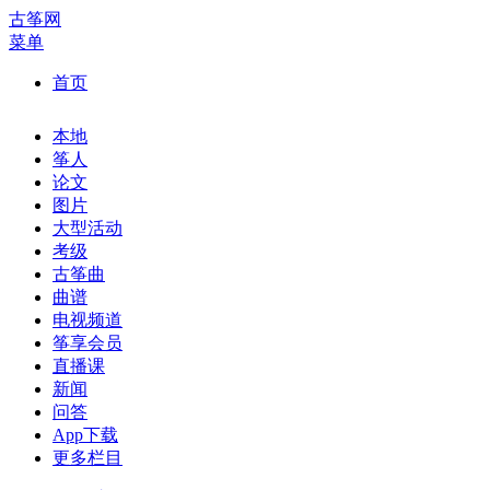
古筝网
菜单
首页
本地
筝人
论文
图片
大型活动
考级
古筝曲
曲谱
电视频道
筝享会员
直播课
新闻
问答
App下载
更多栏目