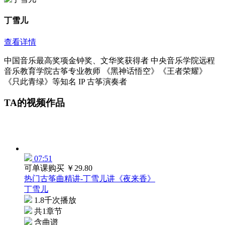
丁雪儿
查看详情
中国音乐最高奖项金钟奖、文华奖获得者 中央音乐学院远程
音乐教育学院古筝专业教师 《黑神话悟空》《王者荣耀》
《只此青绿》等知名 IP 古筝演奏者
TA的视频作品
07:51
可单课购买
￥29.80
热门古筝曲精讲-丁雪儿讲《夜来香》
丁雪儿
1.8千次播放
共1章节
含曲谱