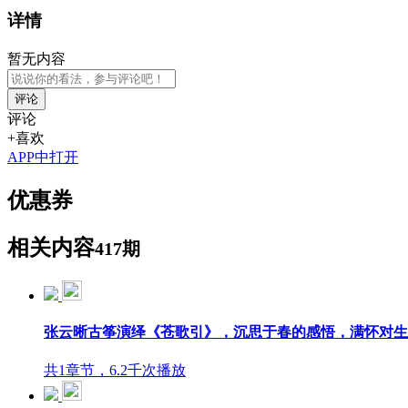
详情
暂无内容
评论
评论
+喜欢
APP中打开
优惠券
相关内容
417期
张云晰古筝演绎《苍歌引》，沉思于春的感悟，满怀对生
共1章节，6.2千次播放