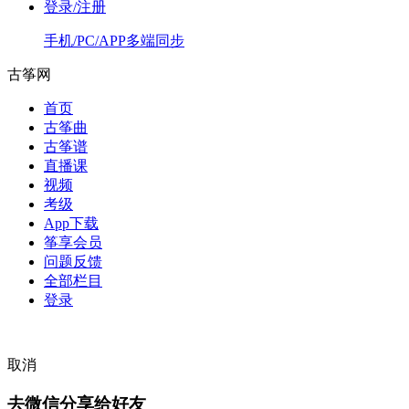
登录/注册
手机/PC/APP多端同步
古筝网
首页
古筝曲
古筝谱
直播课
视频
考级
App下载
筝享会员
问题反馈
全部栏目
登录
取消
去微信分享给好友