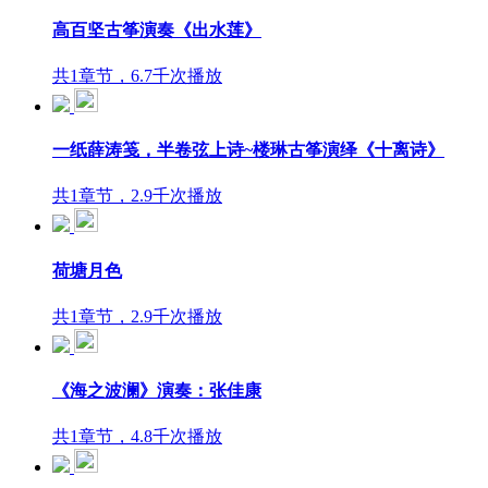
高百坚古筝演奏《出水莲》
共1章节，6.7千次播放
一纸薛涛笺，半卷弦上诗~楼琳古筝演绎《十离诗》
共1章节，2.9千次播放
荷塘月色
共1章节，2.9千次播放
《海之波澜》演奏：张佳康
共1章节，4.8千次播放