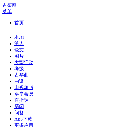
古筝网
菜单
首页
本地
筝人
论文
图片
大型活动
考级
古筝曲
曲谱
电视频道
筝享会员
直播课
新闻
问答
App下载
更多栏目