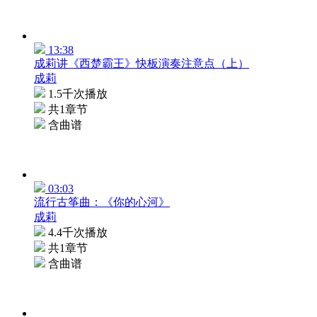
13:38
成莉讲《西楚霸王》快板演奏注意点（上）
成莉
1.5千次播放
共1章节
含曲谱
03:03
流行古筝曲：《你的心河》
成莉
4.4千次播放
共1章节
含曲谱