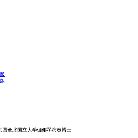
版
版
韩国全北国立大学伽倻琴演奏博士