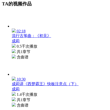
TA的视频作品
02:18
流行古筝曲：《初见》
成莉
0.5千次播放
共1章节
含曲谱
10:30
成莉讲《西楚霸王》快板注意点（下）
成莉
1.4千次播放
共1章节
含曲谱