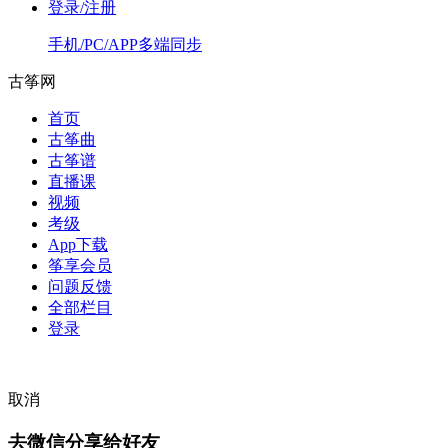
登录/注册
手机/PC/APP多端同步
古筝网
首页
古筝曲
古筝谱
直播课
视频
考级
App下载
筝享会员
问题反馈
全部栏目
登录
取消
去微信分享给好友