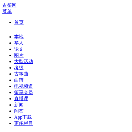
古筝网
菜单
首页
本地
筝人
论文
图片
大型活动
考级
古筝曲
曲谱
电视频道
筝享会员
直播课
新闻
问答
App下载
更多栏目