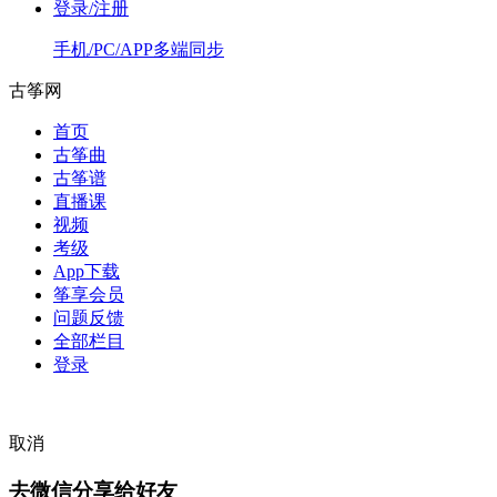
登录/注册
手机/PC/APP多端同步
古筝网
首页
古筝曲
古筝谱
直播课
视频
考级
App下载
筝享会员
问题反馈
全部栏目
登录
取消
去微信分享给好友