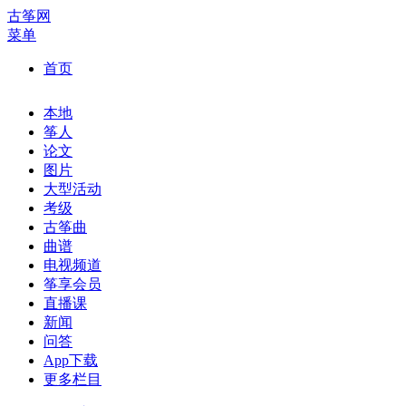
古筝网
菜单
首页
本地
筝人
论文
图片
大型活动
考级
古筝曲
曲谱
电视频道
筝享会员
直播课
新闻
问答
App下载
更多栏目