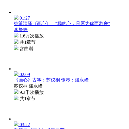
01:27
纯筝演绎《画心》：“我的心，只愿为你而割舍”
李舒婷
1.6万次播放
共1章节
含曲谱
02:09
《画心》古筝：苏仪桐 钢琴：潘永峰
苏仪桐 潘永峰
9.3千次播放
共1章节
03:22