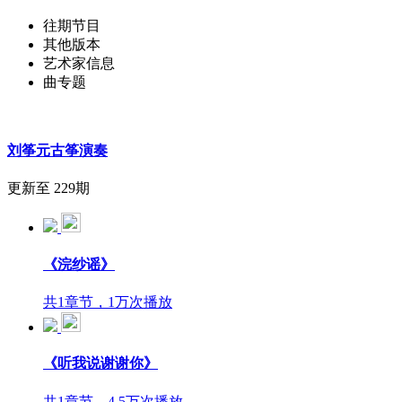
往期节目
其他版本
艺术家信息
曲专题
刘筝元古筝演奏
更新至 229期
《浣纱谣》
共1章节，1万次播放
《听我说谢谢你》
共1章节，4.5万次播放