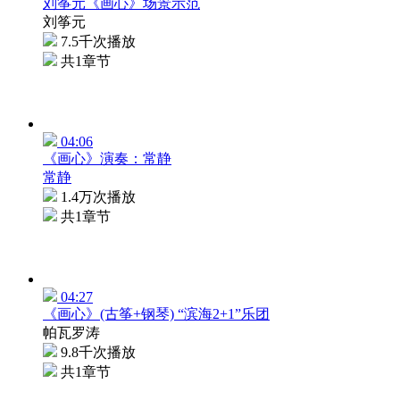
刘筝元《画心》场景示范
刘筝元
7.5千次播放
共1章节
04:06
《画心》演奏：常静
常静
1.4万次播放
共1章节
04:27
《画心》(古筝+钢琴) “滨海2+1”乐团
帕瓦罗涛
9.8千次播放
共1章节