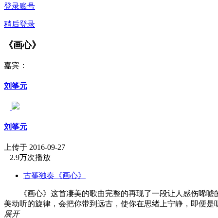
登录账号
稍后登录
《画心》
嘉宾：
刘筝元
刘筝元
上传于 2016-09-27
2.9万次播放
古筝独奏《画心》
《画心》这首凄美的歌曲完整的再现了一段让人感伤唏嘘的
美动听的旋律，会把你带到远古，使你在思绪上宁静，即便是
展开