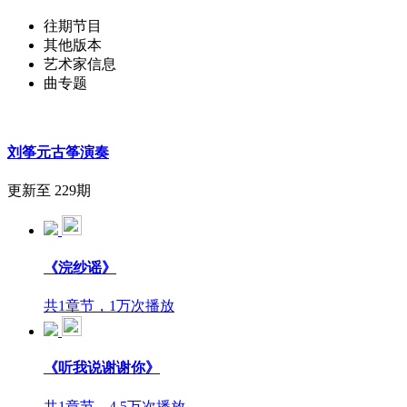
往期节目
其他版本
艺术家信息
曲专题
刘筝元古筝演奏
更新至 229期
《浣纱谣》
共1章节，1万次播放
《听我说谢谢你》
共1章节，4.5万次播放