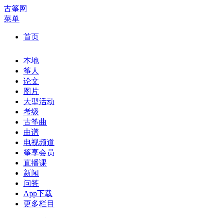
古筝网
菜单
首页
本地
筝人
论文
图片
大型活动
考级
古筝曲
曲谱
电视频道
筝享会员
直播课
新闻
问答
App下载
更多栏目