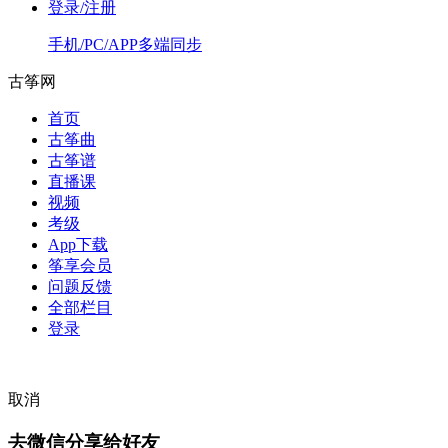
登录/注册
手机/PC/APP多端同步
古筝网
首页
古筝曲
古筝谱
直播课
视频
考级
App下载
筝享会员
问题反馈
全部栏目
登录
取消
去微信分享给好友