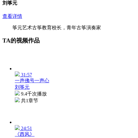
刘筝元
查看详情
筝元艺术古筝教育校长，青年古筝演奏家
TA的视频作品
31:57
一声佛号一声心
刘筝元
9.4千次播放
共1章节
24:51
《西风》