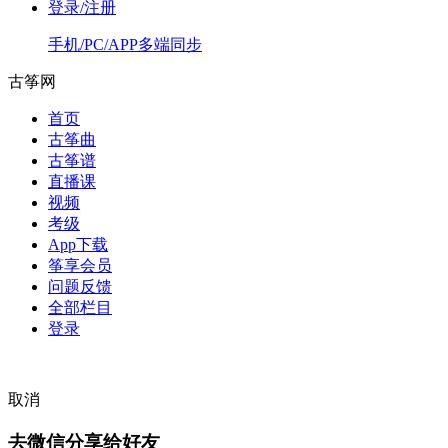
登录/注册
手机/PC/APP多端同步
古筝网
首页
古筝曲
古筝谱
直播课
视频
考级
App下载
筝享会员
问题反馈
全部栏目
登录
取消
去微信分享给好友