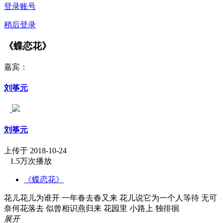
登录账号
稍后登录
《蝶恋花》
嘉宾：
刘筝元
刘筝元
上传于 2018-10-24
1.5万次播放
《蝶恋花》
花儿花儿为谁开 一年春去春又来 花儿说它为一个人等待 无可
奈何花落去 似曾相识燕归来 花园里 小路上 独徘徊
展开