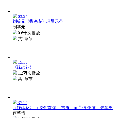
03:54
刘筝元《蝶恋花》场景示范
刘筝元
0.6千次播放
共1章节
15:15
《蝶恋花》
1.2万次播放
共1章节
37:15
《蝶恋花》 （原创首演） 古筝：何芊倩 钢琴：朱学思
何芊倩