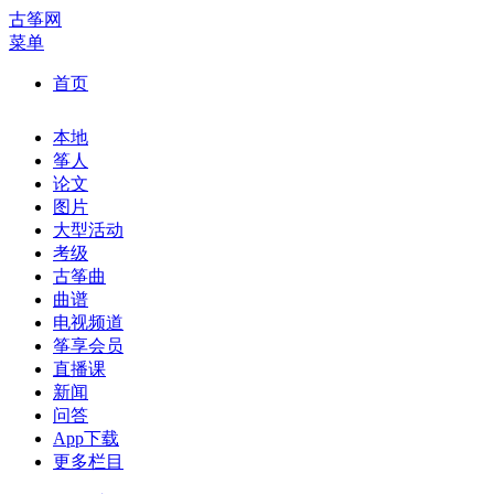
古筝网
菜单
首页
本地
筝人
论文
图片
大型活动
考级
古筝曲
曲谱
电视频道
筝享会员
直播课
新闻
问答
App下载
更多栏目