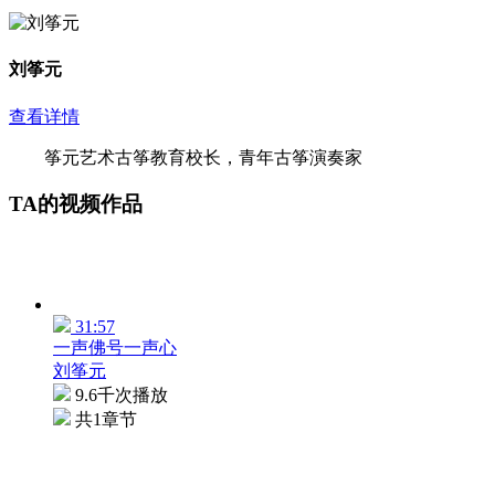
刘筝元
查看详情
筝元艺术古筝教育校长，青年古筝演奏家
TA的视频作品
31:57
一声佛号一声心
刘筝元
9.6千次播放
共1章节