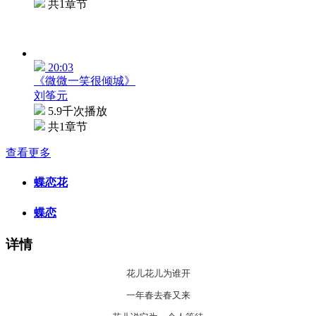
共1章节
20:03
《微微一笑很倾城》
刘筝元
5.9千次播放
共1章节
查看更多
蝶恋花
蝶恋
详情
花儿花儿为谁开
一年春去春又来