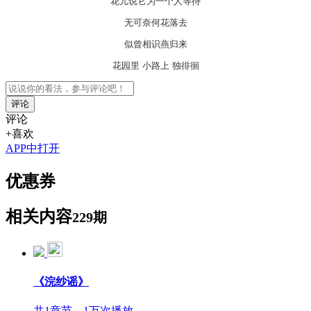
花儿说它为一个人等待
无可奈何花落去
似曾相识燕归来
花园里 小路上 独徘徊
评论
评论
+喜欢
APP中打开
优惠券
相关内容
229期
《浣纱谣》
共1章节，1万次播放