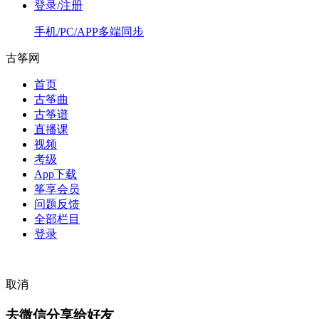
登录/注册
手机/PC/APP多端同步
古筝网
首页
古筝曲
古筝谱
直播课
视频
考级
App下载
筝享会员
问题反馈
全部栏目
登录
取消
去微信分享给好友