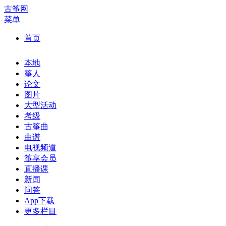
古筝网
菜单
首页
本地
筝人
论文
图片
大型活动
考级
古筝曲
曲谱
电视频道
筝享会员
直播课
新闻
问答
App下载
更多栏目