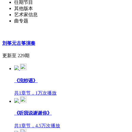
往期节目
其他版本
艺术家信息
曲专题
刘筝元古筝演奏
更新至 229期
《浣纱谣》
共1章节，1万次播放
《听我说谢谢你》
共1章节，4.5万次播放