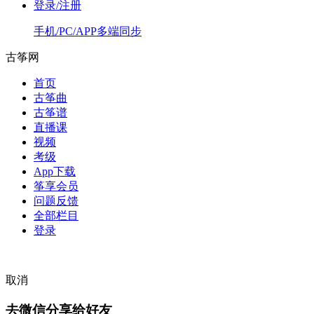
登录/注册
手机/PC/APP多端同步
古筝网
首页
古筝曲
古筝谱
直播课
视频
考级
App下载
筝享会员
问题反馈
全部栏目
登录
取消
去微信分享给好友