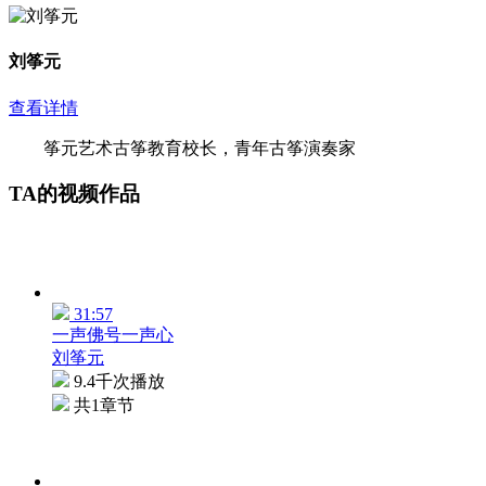
刘筝元
查看详情
筝元艺术古筝教育校长，青年古筝演奏家
TA的视频作品
31:57
一声佛号一声心
刘筝元
9.4千次播放
共1章节