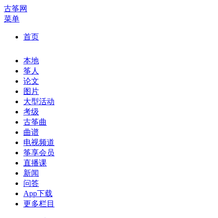
古筝网
菜单
首页
本地
筝人
论文
图片
大型活动
考级
古筝曲
曲谱
电视频道
筝享会员
直播课
新闻
问答
App下载
更多栏目