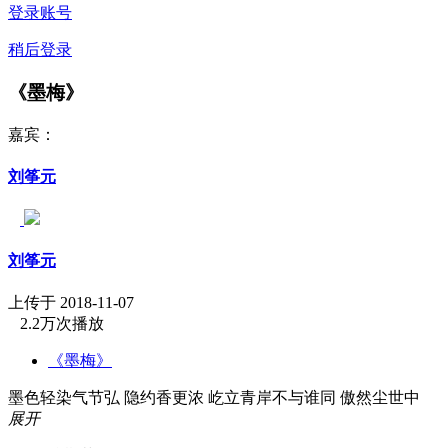
登录账号
稍后登录
《墨梅》
嘉宾：
刘筝元
刘筝元
上传于 2018-11-07
2.2万次播放
《墨梅》
墨色轻染气节弘 隐约香更浓 屹立青岸不与谁同 傲然尘世中
展开