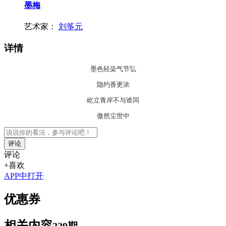
墨梅
艺术家：
刘筝元
详情
墨色轻染气节弘
隐约香更浓
屹立青岸不与谁同
傲然尘世中
评论
评论
+喜欢
APP中打开
优惠券
相关内容