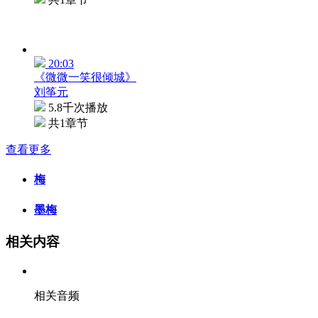
20:03
《微微一笑很倾城》
刘筝元
5.8千次播放
共1章节
查看更多
梅
墨梅
相关内容
相关音频