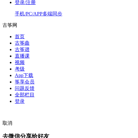
登录/注册
手机/PC/APP多端同步
古筝网
首页
古筝曲
古筝谱
直播课
视频
考级
App下载
筝享会员
问题反馈
全部栏目
登录
取消
去微信分享给好友