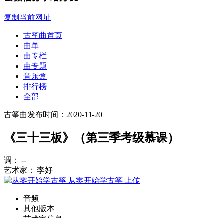
复制当前网址
古筝曲首页
曲单
曲专栏
曲专题
音乐盒
排行榜
全部
古筝曲
发布时间：2020-11-20
《三十三板》（第三季考级慕课）
调： --
艺术家： 李好
从零开始学古筝
上传
音频
其他版本