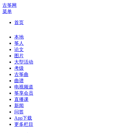
古筝网
菜单
首页
本地
筝人
论文
图片
大型活动
考级
古筝曲
曲谱
电视频道
筝享会员
直播课
新闻
问答
App下载
更多栏目