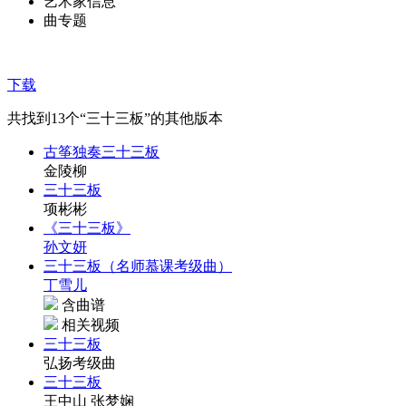
艺术家信息
曲专题
下载
共找到
13
个“三十三板”的其他版本
古筝独奏三十三板
金陵柳
三十三板
项彬彬
《三十三板》
孙文妍
三十三板（名师慕课考级曲）
丁雪儿
含曲谱
相关视频
三十三板
弘扬考级曲
三十三板
王中山 张梦娴