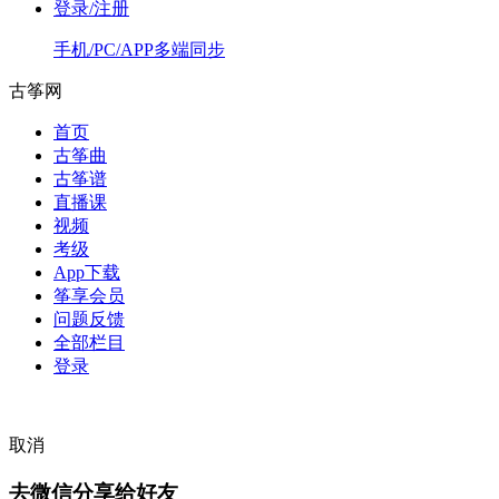
登录/注册
手机/PC/APP多端同步
古筝网
首页
古筝曲
古筝谱
直播课
视频
考级
App下载
筝享会员
问题反馈
全部栏目
登录
取消
去微信分享给好友