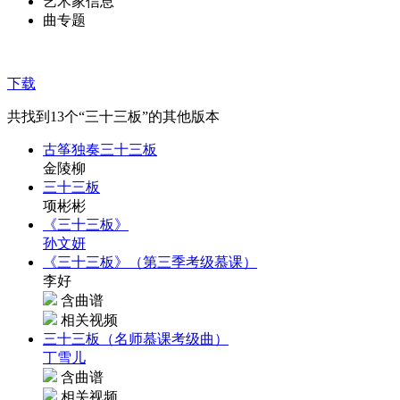
艺术家信息
曲专题
下载
共找到
13
个“三十三板”的其他版本
古筝独奏三十三板
金陵柳
三十三板
项彬彬
《三十三板》
孙文妍
《三十三板》（第三季考级慕课）
李好
含曲谱
相关视频
三十三板（名师慕课考级曲）
丁雪儿
含曲谱
相关视频