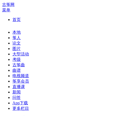
古筝网
菜单
首页
本地
筝人
论文
图片
大型活动
考级
古筝曲
曲谱
电视频道
筝享会员
直播课
新闻
问答
App下载
更多栏目