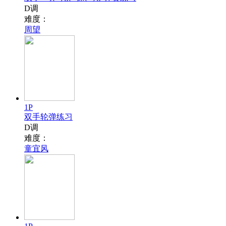
D调
难度：
周望
1P
双手轮弹练习
D调
难度：
童宜风