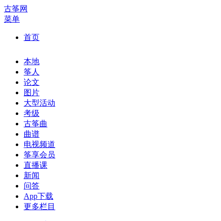
古筝网
菜单
首页
本地
筝人
论文
图片
大型活动
考级
古筝曲
曲谱
电视频道
筝享会员
直播课
新闻
问答
App下载
更多栏目