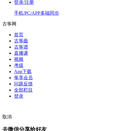
登录/注册
手机/PC/APP多端同步
古筝网
首页
古筝曲
古筝谱
直播课
视频
考级
App下载
筝享会员
问题反馈
全部栏目
登录
取消
去微信分享给好友