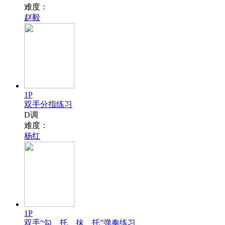
难度：
赵毅
1P
双手分指练习
D调
难度：
杨红
1P
双手“勾、托、抹、托”弹奏练习