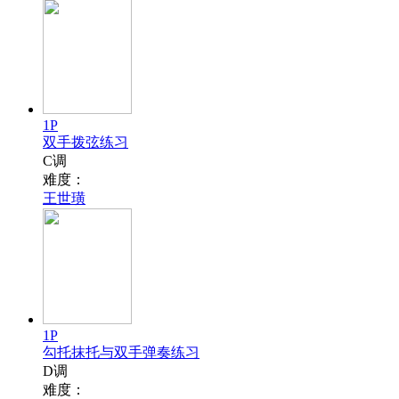
1P
双手拨弦练习
C调
难度：
王世璜
1P
勾托抹托与双手弹奏练习
D调
难度：