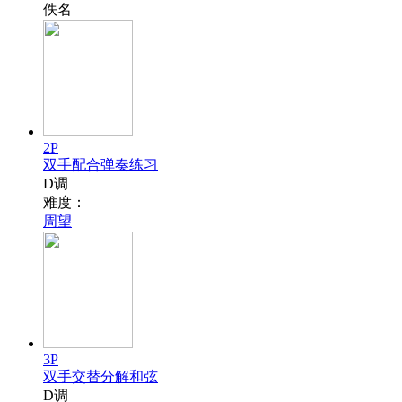
佚名
2P
双手配合弹奏练习
D调
难度：
周望
3P
双手交替分解和弦
D调