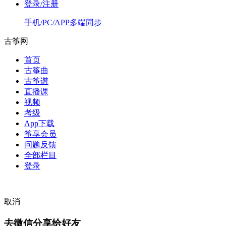
登录/注册
手机/PC/APP多端同步
古筝网
首页
古筝曲
古筝谱
直播课
视频
考级
App下载
筝享会员
问题反馈
全部栏目
登录
取消
去微信分享给好友