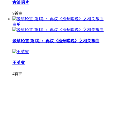
古筝唱片
9首曲
曲单
谈筝论道 第1期： 再议《渔舟唱晚》之相关筝曲
王英睿
4首曲