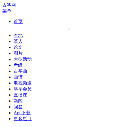
古筝网
菜单
首页
本地
筝人
论文
图片
大型活动
考级
古筝曲
曲谱
电视频道
筝享会员
直播课
新闻
问答
App下载
更多栏目