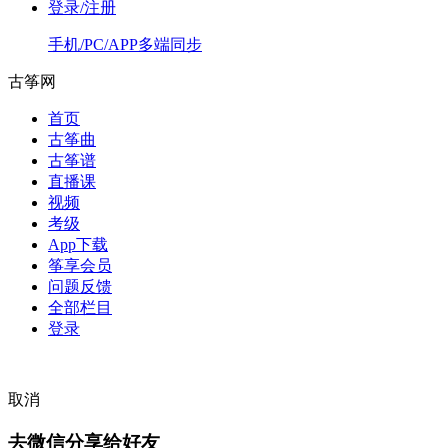
登录/注册
手机/PC/APP多端同步
古筝网
首页
古筝曲
古筝谱
直播课
视频
考级
App下载
筝享会员
问题反馈
全部栏目
登录
取消
去微信分享给好友