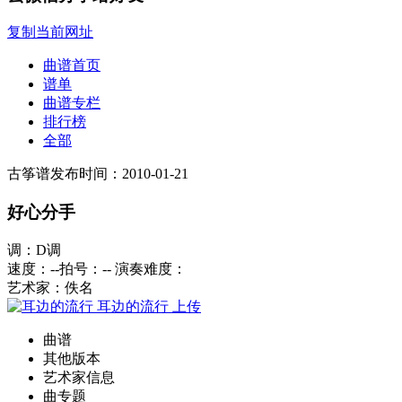
复制当前网址
曲谱首页
谱单
曲谱专栏
排行榜
全部
古筝谱
发布时间：2010-01-21
好心分手
调：D调
速度：--
拍号：--
演奏难度：
艺术家：佚名
耳边的流行
上传
曲谱
其他版本
艺术家信息
曲专题