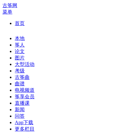
古筝网
菜单
首页
本地
筝人
论文
图片
大型活动
考级
古筝曲
曲谱
电视频道
筝享会员
直播课
新闻
问答
App下载
更多栏目