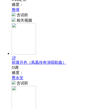
难度：
詹倩
含试听
相关视频
2P
荷塘月色（凤凰传奇演唱歌曲）
D调
难度：
曹永安
含试听