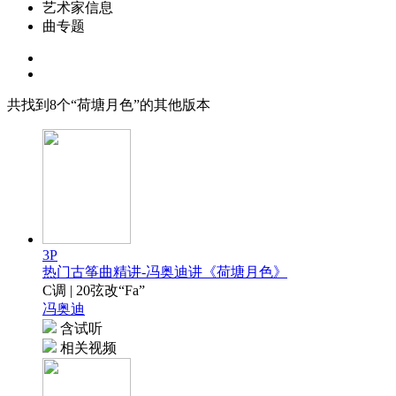
艺术家信息
曲专题
共找到
8
个“荷塘月色”的其他版本
3P
热门古筝曲精讲-冯奥迪讲《荷塘月色》
C调 | 20弦改“Fa”
冯奥迪
含试听
相关视频