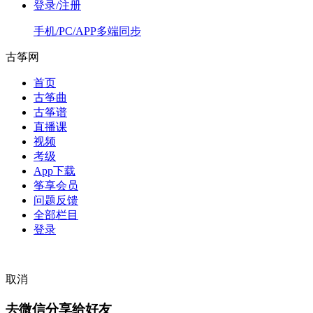
登录/注册
手机/PC/APP多端同步
古筝网
首页
古筝曲
古筝谱
直播课
视频
考级
App下载
筝享会员
问题反馈
全部栏目
登录
取消
去微信分享给好友