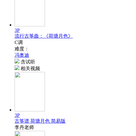
3P
流行古筝曲：《荷塘月色》
C调
难度：
冯奥迪
含试听
相关视频
3P
古筝谱 荷塘月色 简易版
李丹老师