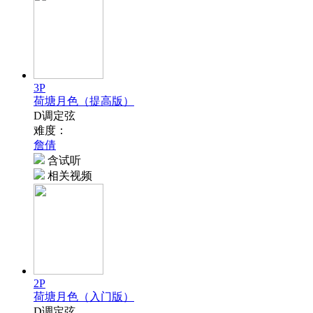
3P
荷塘月色（提高版）
D调定弦
难度：
詹倩
含试听
相关视频
2P
荷塘月色（入门版）
D调定弦