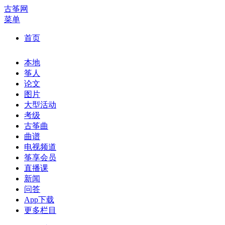
古筝网
菜单
首页
本地
筝人
论文
图片
大型活动
考级
古筝曲
曲谱
电视频道
筝享会员
直播课
新闻
问答
App下载
更多栏目