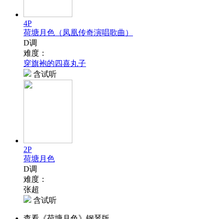
4P
荷塘月色（凤凰传奇演唱歌曲）
D调
难度：
穿旗袍的四喜丸子
含试听
2P
荷塘月色
D调
难度：
张超
含试听
查看《荷塘月色》钢琴版