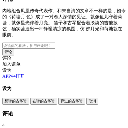
内地组合凤凰传奇代表作。和朱自清的文章不一样的是，如今
的《荷塘月 色》成了一对恋人深情的见证。就像鱼儿守着荷
塘，就像星光伴着月亮。 笛子和古琴配合着淡淡的吉他拨
弦，确实营造出一种静谧清凉的氛围，仿 佛月光和荷塘就在
眼前。
评论
评论
加入谱单
设为
APP中打开
设为
想弹的古筝谱
在弹的古筝谱
弹过的古筝谱
取消
评论
4