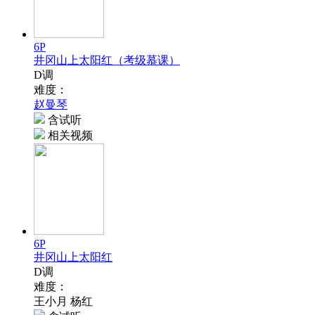
6P
井冈山上太阳红（考级慕课）
D调
难度：
赵曼琴
含试听
相关视频
6P
井冈山上太阳红
D调
难度：
王小月 杨红