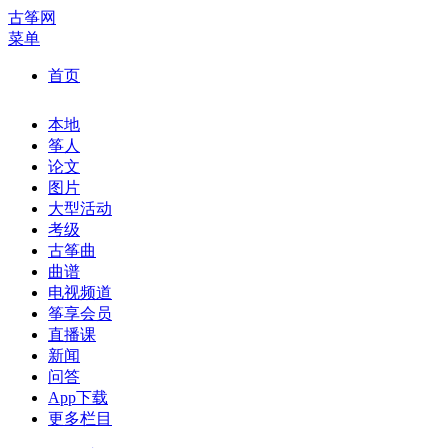
古筝网
菜单
首页
本地
筝人
论文
图片
大型活动
考级
古筝曲
曲谱
电视频道
筝享会员
直播课
新闻
问答
App下载
更多栏目