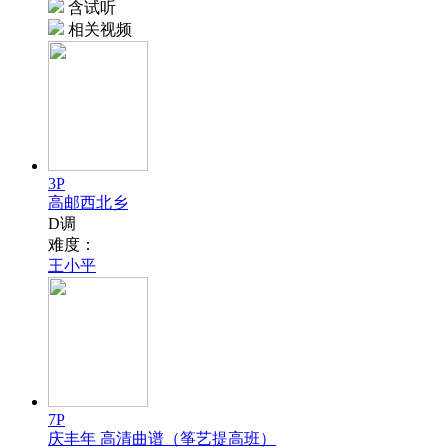
含试听
相关视频
3P
高邮西北乡
D调
难度：
王小平
7P
庆丰年 高清曲谱（筝艺提高班）