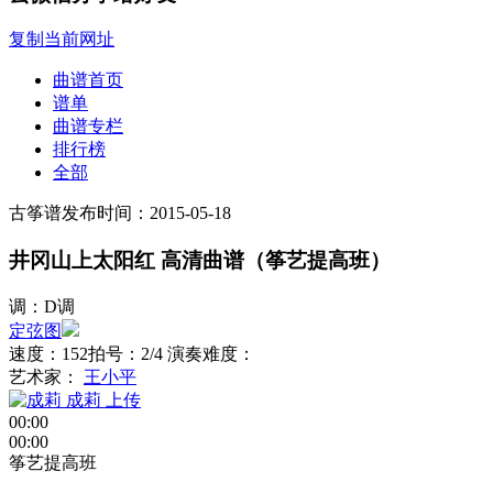
复制当前网址
曲谱首页
谱单
曲谱专栏
排行榜
全部
古筝谱
发布时间：2015-05-18
井冈山上太阳红 高清曲谱（筝艺提高班）
调：D调
定弦图
速度：152
拍号：2/4
演奏难度：
艺术家：
王小平
成莉
上传
00:00
00:00
筝艺提高班