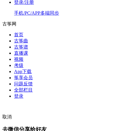
登录/注册
手机/PC/APP多端同步
古筝网
首页
古筝曲
古筝谱
直播课
视频
考级
App下载
筝享会员
问题反馈
全部栏目
登录
取消
去微信分享给好友