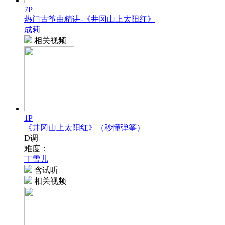
7P
热门古筝曲精讲-《井冈山上太阳红》
成莉
相关视频
1P
《井冈山上太阳红》（秒懂弹筝）
D调
难度：
丁雪儿
含试听
相关视频