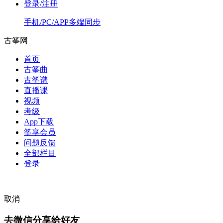
登录/注册
手机/PC/APP多端同步
古筝网
首页
古筝曲
古筝谱
直播课
视频
考级
App下载
筝享会员
问题反馈
全部栏目
登录
取消
去微信分享给好友