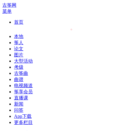
古筝网
菜单
首页
本地
筝人
论文
图片
大型活动
考级
古筝曲
曲谱
电视频道
筝享会员
直播课
新闻
问答
App下载
更多栏目