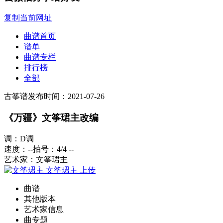
复制当前网址
曲谱首页
谱单
曲谱专栏
排行榜
全部
古筝谱
发布时间：2021-07-26
《万疆》文筝珺主改编
调：D调
速度：--
拍号：4/4
--
艺术家：文筝珺主
文筝珺主
上传
曲谱
其他版本
艺术家信息
曲专题