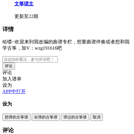
文筝珺主
更新至22期
详情
哈喽~欢迎来到我改编的曲谱专栏，想要曲谱伴奏或者想和我
学古筝，加V：wzg191616吧
评论
评论
加入谱单
设为
APP中打开
设为
想弹的古筝谱
在弹的古筝谱
弹过的古筝谱
取消
评论