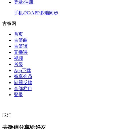
登录/注册
手机/PC/APP多端同步
古筝网
首页
古筝曲
古筝谱
直播课
视频
考级
App下载
筝享会员
问题反馈
全部栏目
登录
取消
去微信分享给好友