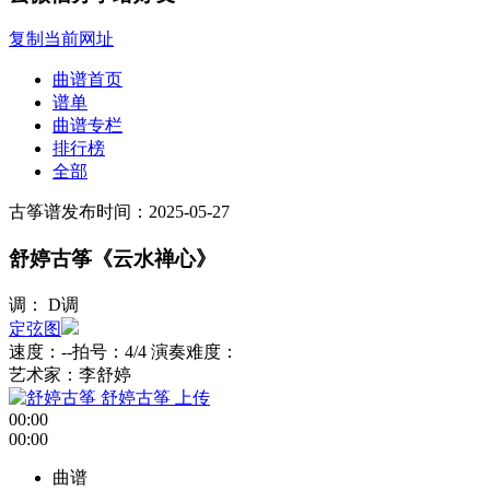
复制当前网址
曲谱首页
谱单
曲谱专栏
排行榜
全部
古筝谱
发布时间：2025-05-27
舒婷古筝《云水禅心》
调： D调
定弦图
速度：--
拍号：4/4
演奏难度：
艺术家：李舒婷
舒婷古筝
上传
00:00
00:00
曲谱