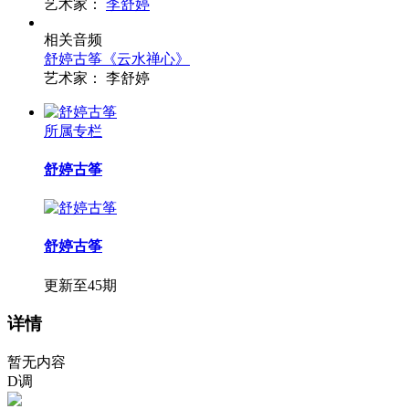
艺术家：
李舒婷
相关音频
舒婷古筝《云水禅心》
艺术家：
李舒婷
所属专栏
舒婷古筝
舒婷古筝
更新至45期
详情
暂无内容
D调