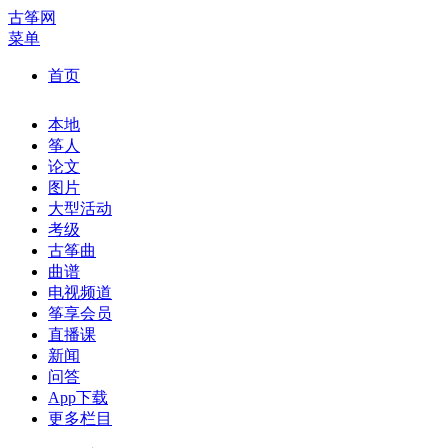
古筝网
菜单
首页
本地
筝人
论文
图片
大型活动
考级
古筝曲
曲谱
电视频道
筝享会员
直播课
新闻
问答
App下载
更多栏目