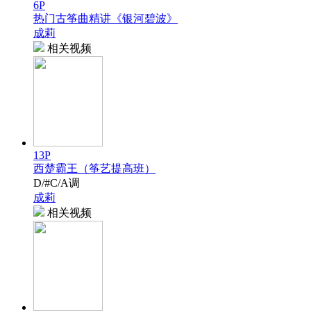
6P
热门古筝曲精讲《银河碧波》
成莉
相关视频
13P
西楚霸王（筝艺提高班）
D/#C/A调
成莉
相关视频