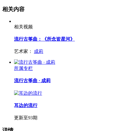
相关内容
相关视频
流行古筝曲：《所念皆星河》
艺术家：
成莉
所属专栏
流行古筝曲 · 成莉
耳边的流行
更新至93期
详情