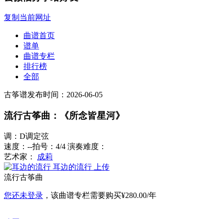
复制当前网址
曲谱首页
谱单
曲谱专栏
排行榜
全部
古筝谱
发布时间：2026-06-05
流行古筝曲：《所念皆星河》
调：D调定弦
速度：--
拍号：4/4
演奏难度：
艺术家：
成莉
耳边的流行
上传
流行古筝曲
您还未登录
，该曲谱专栏需要购买
¥280.00/年