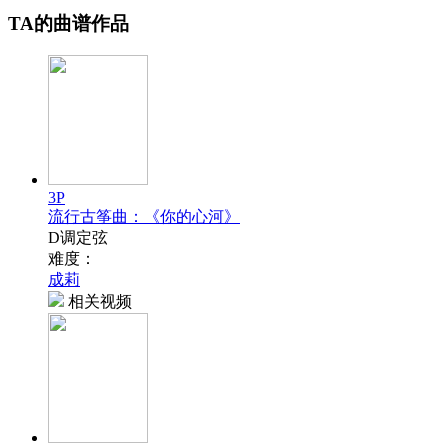
TA的曲谱作品
3P
流行古筝曲：《你的心河》
D调定弦
难度：
成莉
相关视频