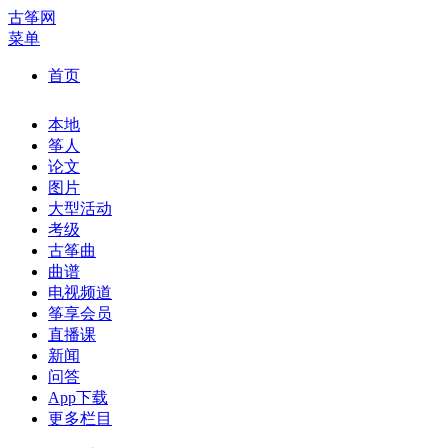
古筝网
菜单
首页
本地
筝人
论文
图片
大型活动
考级
古筝曲
曲谱
电视频道
筝享会员
直播课
新闻
问答
App下载
更多栏目