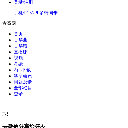
登录/注册
手机/PC/APP多端同步
古筝网
首页
古筝曲
古筝谱
直播课
视频
考级
App下载
筝享会员
问题反馈
全部栏目
登录
取消
去微信分享给好友