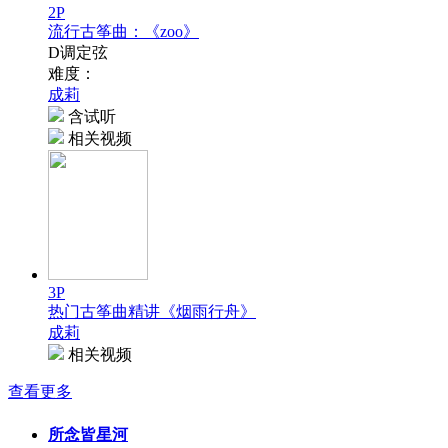
2P
流行古筝曲：《zoo》
D调定弦
难度：
成莉
含试听
相关视频
3P
热门古筝曲精讲《烟雨行舟》
成莉
相关视频
查看更多
所念皆星河