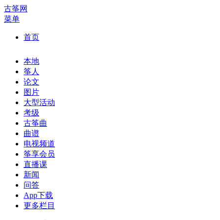
古筝网
菜单
首页
本地
筝人
论文
图片
大型活动
考级
古筝曲
曲谱
电视频道
筝享会员
直播课
新闻
问答
App下载
更多栏目