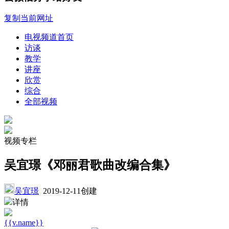
复制当前网址
电视频道首页
访谈
教学
讲座
欣赏
综合
全部视频
视频专栏
吴宜璟《邓丽君歌曲改编合集》
吴宜璟
2019-12-11创建
详情
{{v.name}}