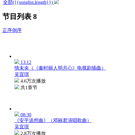
全部({{songlist.length}})
节目列表
8
正序
倒序
13:12
情未央（《秦时丽人明月心》电视剧插曲）
吴宜璟
4.6万次播放
共1章节
08:30
《安平追想曲》（邓丽君演唱歌曲）
吴宜璟
2.8万次播放