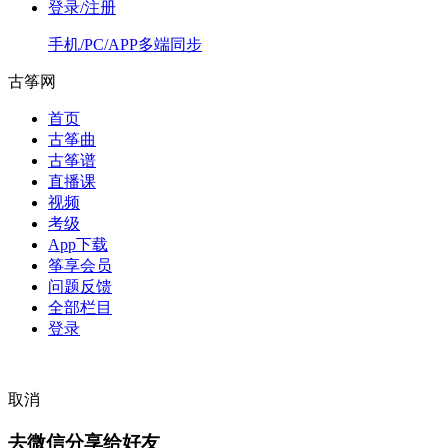
登录/注册
手机/PC/APP多端同步
古筝网
首页
古筝曲
古筝谱
直播课
视频
考级
App下载
筝享会员
问题反馈
全部栏目
登录
取消
去微信分享给好友