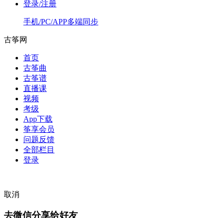
登录/注册
手机/PC/APP多端同步
古筝网
首页
古筝曲
古筝谱
直播课
视频
考级
App下载
筝享会员
问题反馈
全部栏目
登录
取消
去微信分享给好友