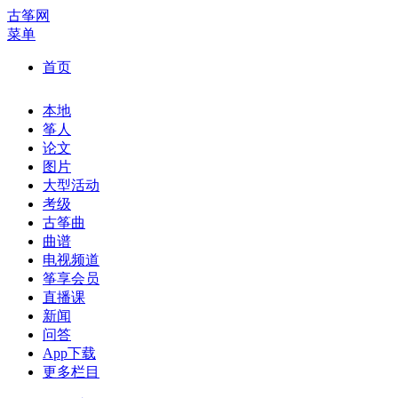
古筝网
菜单
首页
本地
筝人
论文
图片
大型活动
考级
古筝曲
曲谱
电视频道
筝享会员
直播课
新闻
问答
App下载
更多栏目