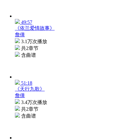
49:57
《依兰爱情故事》
詹倩
3.1万次播放
共2章节
含曲谱
51:18
《天行九歌》
詹倩
3.4万次播放
共2章节
含曲谱