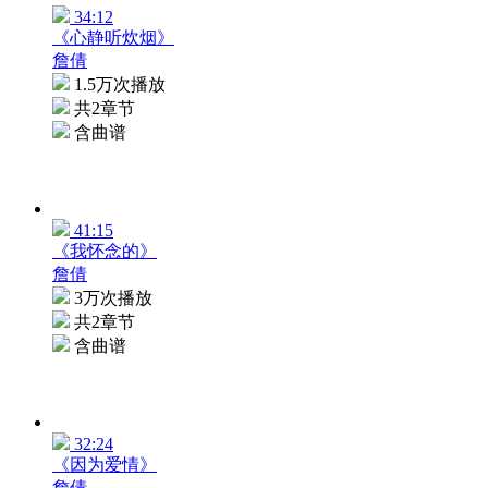
34:12
《心静听炊烟》
詹倩
1.5万次播放
共2章节
含曲谱
41:15
《我怀念的》
詹倩
3万次播放
共2章节
含曲谱
32:24
《因为爱情》
詹倩