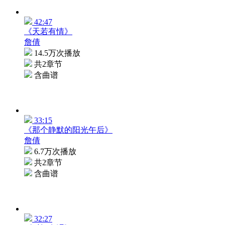
42:47
《天若有情》
詹倩
14.5万次播放
共2章节
含曲谱
33:15
《那个静默的阳光午后》
詹倩
6.7万次播放
共2章节
含曲谱
32:27