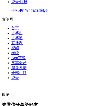
登录/注册
手机/PC/APP多端同步
古筝网
首页
古筝曲
古筝谱
直播课
视频
考级
App下载
筝享会员
问题反馈
全部栏目
登录
取消
去微信分享给好友