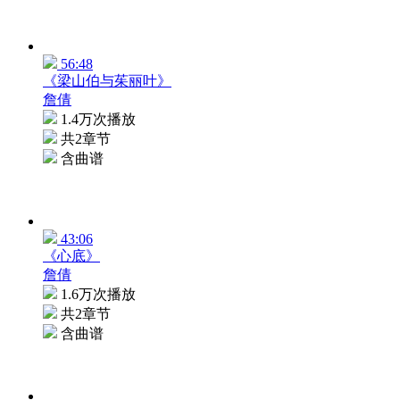
56:48
《梁山伯与茱丽叶》
詹倩
1.4万次播放
共2章节
含曲谱
43:06
《心底》
詹倩
1.6万次播放
共2章节
含曲谱