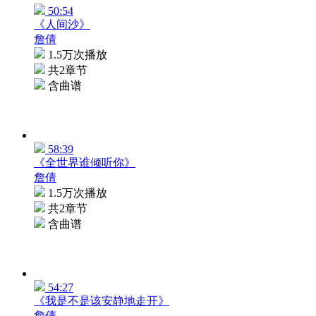
50:54
《人间沙》
詹倩
1.5万次播放
共2章节
含曲谱
58:39
《全世界谁倾听你》
詹倩
1.5万次播放
共2章节
含曲谱
54:27
《我是不是该安静地走开》
詹倩