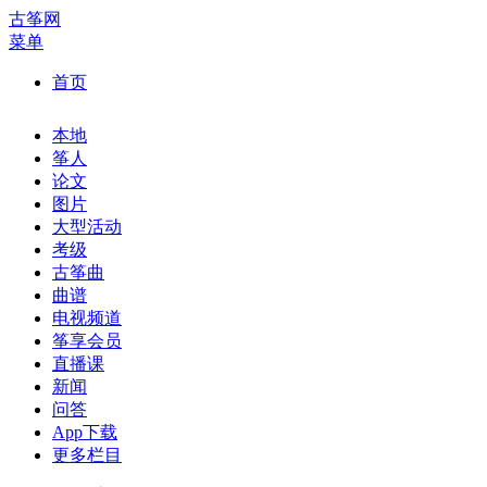
古筝网
菜单
首页
本地
筝人
论文
图片
大型活动
考级
古筝曲
曲谱
电视频道
筝享会员
直播课
新闻
问答
App下载
更多栏目