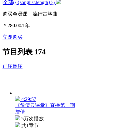
全部({{songlist.length}})
购买会员课：流行古筝曲
￥280.00
/1年
立即购买
节目列表
174
正序
倒序
4:29:57
《詹倩云课堂》直播第一期
詹倩
5万次播放
共1章节