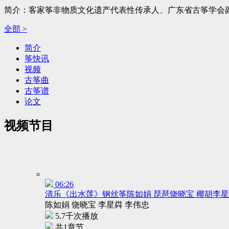
简介：客家筝非物质文化遗产代表性传承人、广东省古筝学会
全部 >
简介
筝快讯
视频
古筝曲
古筝谱
论文
视频节目
06:26
清乐《出水莲》钢丝筝陈如娟 琵琶饶晓宝 椰胡李星
陈如娟 饶晓宝 李星粦 李伟忠
5.7千次播放
共1章节