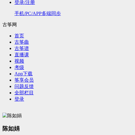
登录/注册
手机/PC/APP多端同步
古筝网
首页
古筝曲
古筝谱
直播课
视频
考级
App下载
筝享会员
问题反馈
全部栏目
登录
陈如娟