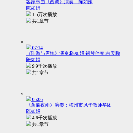
客家筝曲《西调》演奏：陈如娟
陈如娟
1.5万次播放
共1章节
07:14
《陆游与唐婉》演奏:陈如娟 钢琴伴奏:余天鹏
陈如娟
9.9千次播放
共1章节
05:06
《蕉窗夜雨》演奏：梅州市风华教师筝团
陈如娟
4.6千次播放
共1章节