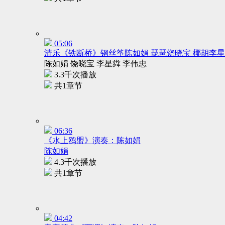
05:06
清乐《铁断桥》钢丝筝陈如娟 琵琶饶晓宝 椰胡李星
陈如娟 饶晓宝 李星粦 李伟忠
3.3千次播放
共1章节
06:36
《水上鸥盟》演奏：陈如娟
陈如娟
4.3千次播放
共1章节
04:42