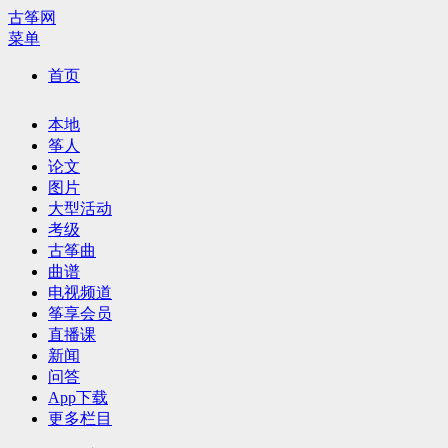
古筝网
菜单
首页
本地
筝人
论文
图片
大型活动
考级
古筝曲
曲谱
电视频道
筝享会员
直播课
新闻
问答
App下载
更多栏目