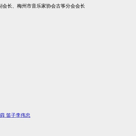
副会长、梅州市音乐家协会古筝分会会长
粦 笛子李伟忠