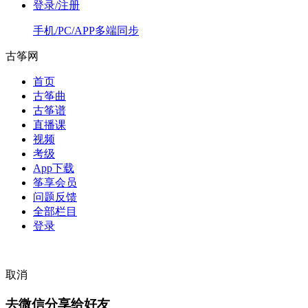
登录/注册
手机/PC/APP多端同步
古筝网
首页
古筝曲
古筝谱
直播课
视频
考级
App下载
筝享会员
问题反馈
全部栏目
登录
取消
去微信分享给好友