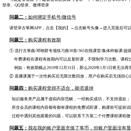
登录、QQ登录、微博登录
问题二：
如何绑定手机号/微信号
请登录古筝网APP，点击【我的】
→点击账号头像
→进入页面后可
问题三：
购买课程有效期
① 流行古筝曲/邓翊群专项练习曲30首/365在线课堂/集体样板课/
年费课程在课程有效期内可以反复听课，不限制学习次数。课程过
例如：有效期截止2019年12月31日，那么2020年1月1日将无法再学
② 直播课属于一次性购买后无限次数回放，用户在购买后无须担心
问题四：
购买课程觉得不适合，能否退掉
知识服务类产品属于虚拟内容范畴，一经购买成功，不支持退款；
所含会员的课程内容都有都有课程的免费试听课，购课前可提前试听
过程中遇到其他观看的问题，可以联系下方第二个付费课程课程微
问题五：
我在我的账户里面充值了筝币，但账户里面没有显