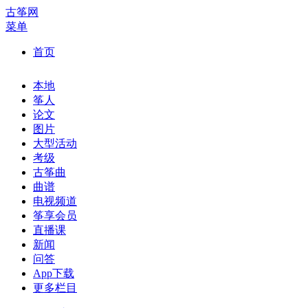
古筝网
菜单
首页
本地
筝人
论文
图片
大型活动
考级
古筝曲
曲谱
电视频道
筝享会员
直播课
新闻
问答
App下载
更多栏目