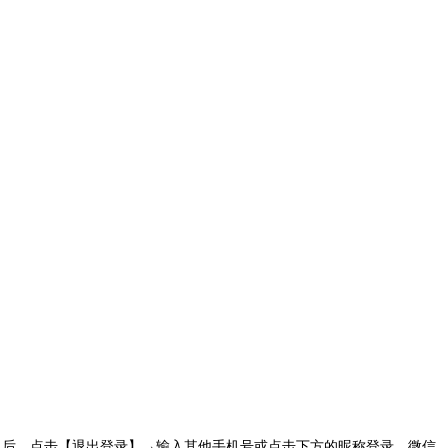
入后，点击【退出登录】
→输入其他手机号或点击下方的昵称登录、微信