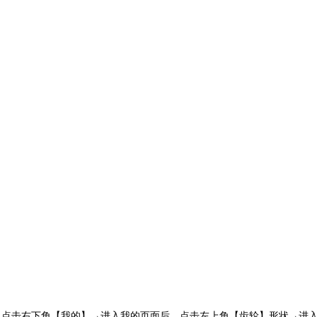
，点击右下角【我的】→进入我的页面后，点击左上角【齿轮】形状→进