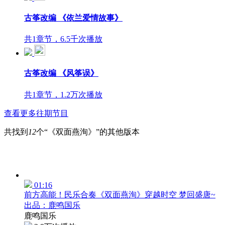
古筝改编 《依兰爱情故事》
共1章节，6.5千次播放
古筝改编 《风筝误》
共1章节，1.2万次播放
查看更多往期节目
共找到
12
个“《双面燕洵》”的其他版本
01:16
前方高能！民乐合奏《双面燕洵》穿越时空 梦回盛唐~
出品：鹿鸣国乐
鹿鸣国乐