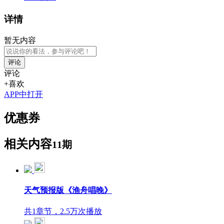
详情
暂无内容
评论
评论
+喜欢
APP中打开
优惠券
相关内容
11期
天气预报版《渔舟唱晚》
共1章节，2.5万次播放