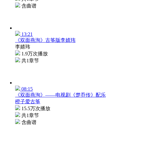
含曲谱
13:21
《双面燕洵》古筝版李婧玮
李婧玮
1.9万次播放
共1章节
08:15
《双面燕洵》——电视剧《楚乔传》配乐
橙子爱古筝
15.5万次播放
共1章节
含曲谱