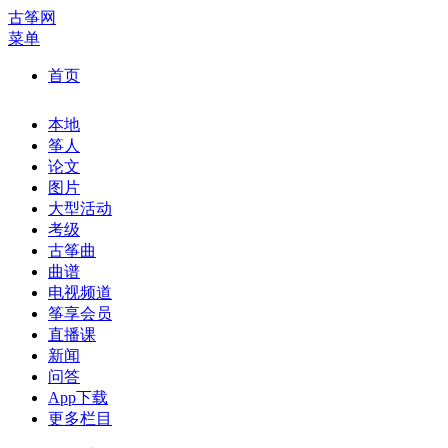
古筝网
菜单
首页
本地
筝人
论文
图片
大型活动
考级
古筝曲
曲谱
电视频道
筝享会员
直播课
新闻
问答
App下载
更多栏目