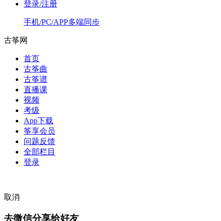
登录/注册
手机/PC/APP多端同步
古筝网
首页
古筝曲
古筝谱
直播课
视频
考级
App下载
筝享会员
问题反馈
全部栏目
登录
取消
去微信分享给好友