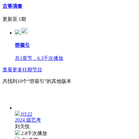
古筝演奏
更新至 1期
箜篌引
共1章节，6.3千次播放
查看更多往期节目
共找到
10
个“箜篌引”的其他版本
03:22
2024 届艺考
刘天悦
2.8千次播放