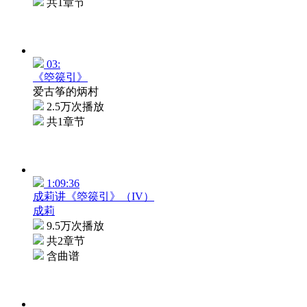
共1章节
03:
《箜篌引》
爱古筝的炳村
2.5万次播放
共1章节
1:09:36
成莉讲《箜篌引》（IV）
成莉
9.5万次播放
共2章节
含曲谱