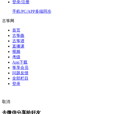
登录/注册
手机/PC/APP多端同步
古筝网
首页
古筝曲
古筝谱
直播课
视频
考级
App下载
筝享会员
问题反馈
全部栏目
登录
取消
去微信分享给好友