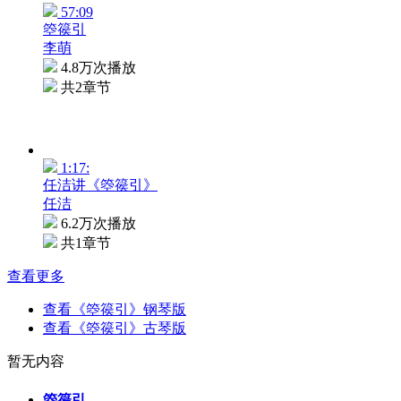
57:09
箜篌引
李萌
4.8万次播放
共2章节
1:17:
任洁讲《箜篌引》
任洁
6.2万次播放
共1章节
查看更多
查看《箜篌引》钢琴版
查看《箜篌引》古琴版
暂无内容
箜篌引