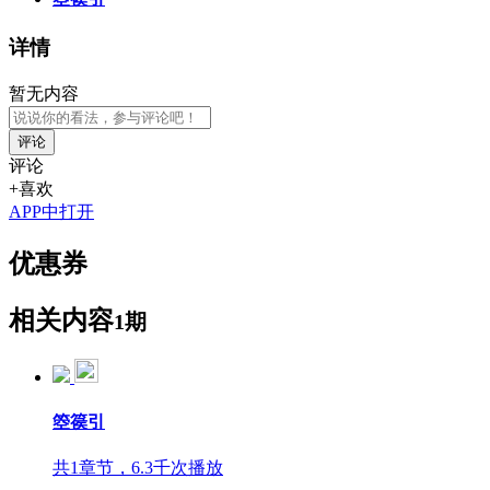
详情
暂无内容
评论
评论
+喜欢
APP中打开
优惠券
相关内容
1期
箜篌引
共1章节，6.3千次播放