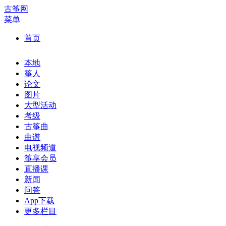
古筝网
菜单
首页
本地
筝人
论文
图片
大型活动
考级
古筝曲
曲谱
电视频道
筝享会员
直播课
新闻
问答
App下载
更多栏目