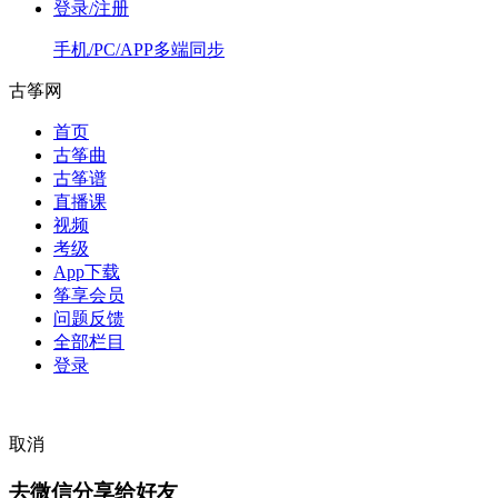
登录/注册
手机/PC/APP多端同步
古筝网
首页
古筝曲
古筝谱
直播课
视频
考级
App下载
筝享会员
问题反馈
全部栏目
登录
取消
去微信分享给好友