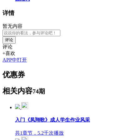
详情
暂无内容
评论
评论
+喜欢
APP中打开
优惠券
相关内容
74期
入门《凤翔歌》成人学生作业风采
共1章节，5.2千次播放