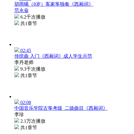
胡雨晞（8岁）客家筝独奏《西厢词》
范永奋
6.2千次播放
共1章节
02:45
传统曲 入门《西厢词》成人学生示范
李丹老师
9.3千次播放
共1章节
02:08
中国音乐学院古筝考级_二级曲目《西厢词》
李珍
2.1万次播放
共1章节