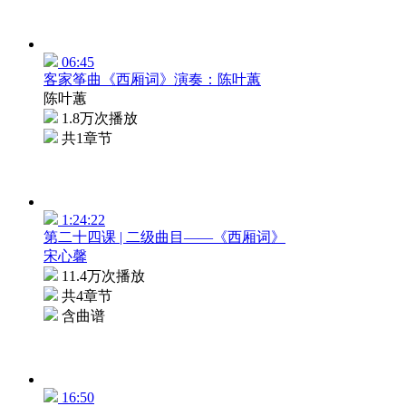
06:45
客家筝曲《西厢词》演奏：陈叶蕙
陈叶蕙
1.8万次播放
共1章节
1:24:22
第二十四课 | 二级曲目——《西厢词》
宋心馨
11.4万次播放
共4章节
含曲谱
16:50