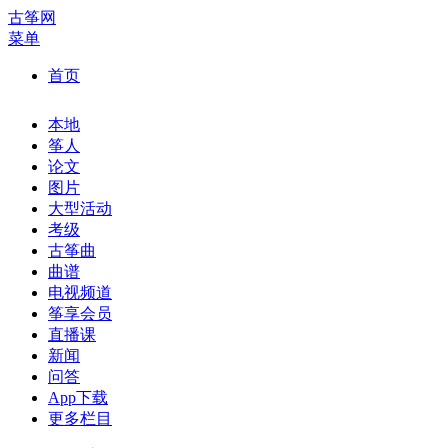
古筝网
菜单
首页
本地
筝人
论文
图片
大型活动
考级
古筝曲
曲谱
电视频道
筝享会员
直播课
新闻
问答
App下载
更多栏目