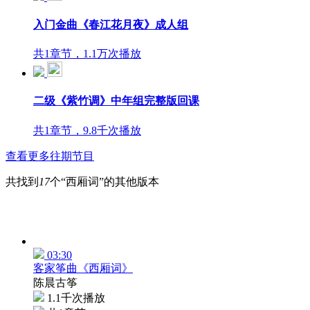
入门金曲《春江花月夜》成人组
共1章节，1.1万次播放
二级《紫竹调》中年组完整版回课
共1章节，9.8千次播放
查看更多往期节目
共找到
17
个“西厢词”的其他版本
03:30
客家筝曲《西厢词》
陈晨古筝
1.1千次播放