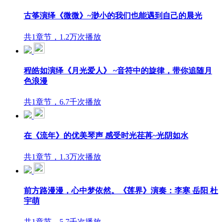
古筝演绎《微微》~渺小的我们也能遇到自己的晨光
共1章节，1.2万次播放
程皓如演绎《月光爱人》 ~音符中的旋律，带你追随月
色浪漫
共1章节，6.7千次播放
在《流年》的优美琴声 感受时光荏苒~光阴如水
共1章节，1.3万次播放
前方路漫漫，心中梦依然。《莲界》演奏：李寒 岳阳 杜
宇萌
共1章节，5.7千次播放