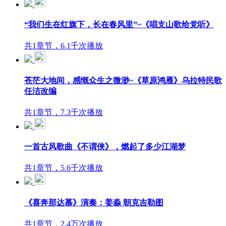
“我们生在红旗下，长在春风里”~《唱支山歌给党听》
共1章节，6.1千次播放
苍茫大地间，感慨众生之微渺~《草原鸿雁》乌拉特民歌
任洁改编
共1章节，7.3千次播放
一首古风歌曲《不谓侠》，燃起了多少江湖梦
共1章节，5.6千次播放
《喜奔那达慕》演奏：姜淼 朝克吉勒图
共1章节，2.4万次播放