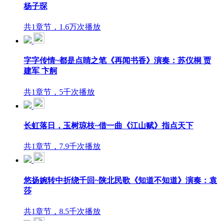
杨子琛
共1章节，1.6万次播放
字字传情~都是点睛之笔《再闻书香》演奏：苏仪桐 贾
建军 卞舸
共1章节，5千次播放
长虹落日，玉树琼枝~借一曲《江山赋》指点天下
共1章节，7.9千次播放
悠扬婉转中折绕千回~陕北民歌《知道不知道》演奏：袁
莎
共1章节，8.5千次播放