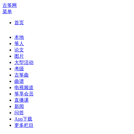
古筝网
菜单
首页
本地
筝人
论文
图片
大型活动
考级
古筝曲
曲谱
电视频道
筝享会员
直播课
新闻
问答
App下载
更多栏目