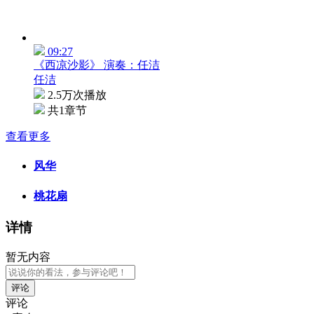
09:27
《西凉沙影》 演奏：任洁
任洁
2.5万次播放
共1章节
查看更多
风华
桃花扇
详情
暂无内容
评论
评论