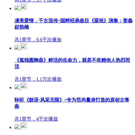
凄美爱情，千古流传~国粹经典曲目《梁祝》演奏：姜淼
赵勃楠
共1章节，9.6千次播放
《孤独圆舞曲》鲜活的生命力，就是不依赖他人热烈而
活
共1章节，1.1万次播放
聆听《鼓语·风采无限》~专为范冉量身打造的原创古筝
曲
共1章节，4千次播放