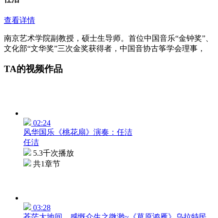
查看详情
南京艺术学院副教授，硕士生导师。首位中国音乐“金钟奖”、
文化部“文华奖”三次金奖获得者，中国音协古筝学会理事，
TA的视频作品
02:24
风华国乐《桃花扇》演奏：任洁
任洁
5.3千次播放
共1章节
03:28
苍茫大地间，感慨众生之微渺~《草原鸿雁》乌拉特民