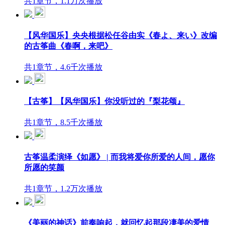
共1章节，1.1万次播放
【风华国乐】央央根据松任谷由实《春よ、来い》改编
的古筝曲《春啊，来吧》
共1章节，4.6千次播放
【古筝】【风华国乐】你没听过的『梨花颂』
共1章节，8.5千次播放
古筝温柔演绎《如愿》 | 而我将爱你所爱的人间，愿你
所愿的笑颜
共1章节，1.2万次播放
《美丽的神话》前奏响起，就回忆起那段凄美的爱情