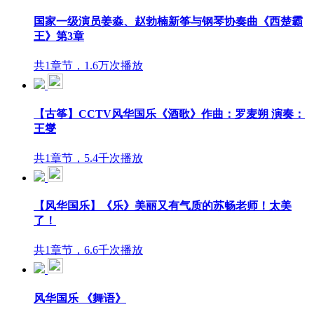
国家一级演员姜淼、赵勃楠新筝与钢琴协奏曲《西楚霸
王》第3章
共1章节，1.6万次播放
【古筝】CCTV风华国乐《酒歌》作曲：罗麦朔 演奏：
王燮
共1章节，5.4千次播放
【风华国乐】《乐》美丽又有气质的苏畅老师！太美
了！
共1章节，6.6千次播放
风华国乐 《舞语》