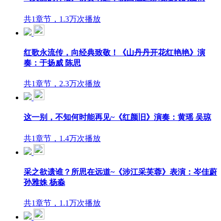
共1章节，1.3万次播放
红歌永流传，向经典致敬！《山丹丹开花红艳艳》演
奏：于扬威 陈思
共1章节，2.3万次播放
这一别，不知何时能再见~《红颜旧》演奏：黄瑶 吴琼
共1章节，1.4万次播放
采之欲遗谁？所思在远道~《涉江采芙蓉》表演：岑佳蔚
孙雅姝 杨淼
共1章节，1.1万次播放