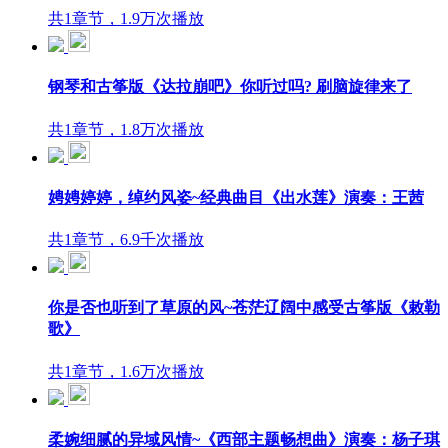
共1章节，1.9万次播放
钢琴和古筝版《达拉崩吧》你听过吗? 刷脑旋律来了
共1章节，1.8万次播放
娉娉婷婷，绰约风姿~经典曲目《出水莲》演奏：王茜
共1章节，6.9千次播放
你是否也听到了草原的风~苍茫辽阔中感受古筝版《敕勒
歌》
共1章节，1.6万次播放
柔婉细腻的异域风情~《西部主题畅想曲》演奏：杨子琪