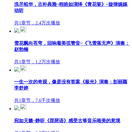
洗尽铅华，古朴典雅~程皓如演绎《青花瓷》~旋律娓娓
动听
共1章节，2.4万次播放
雪花飘向苍穹，回响着美弦赞音~《飞雪落无声》演奏：
赵勃楠
共1章节，1.2万次播放
一生一次的奇观，像是没有答案《极光》演奏：彭丽颖
李舒婷
共1章节，7.6千次播放
宛如天籁~静听《琵琶语》感受古筝音乐唯美的意境