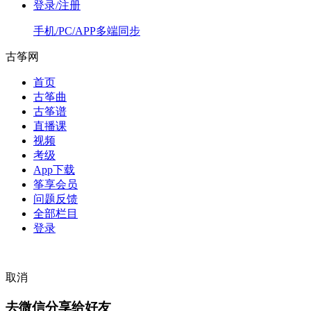
登录/注册
手机/PC/APP多端同步
古筝网
首页
古筝曲
古筝谱
直播课
视频
考级
App下载
筝享会员
问题反馈
全部栏目
登录
取消
去微信分享给好友