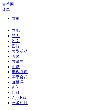
古筝网
菜单
首页
本地
筝人
论文
图片
大型活动
考级
古筝曲
曲谱
电视频道
筝享会员
直播课
新闻
问答
App下载
更多栏目