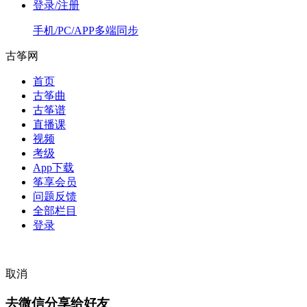
登录/注册
手机/PC/APP多端同步
古筝网
首页
古筝曲
古筝谱
直播课
视频
考级
App下载
筝享会员
问题反馈
全部栏目
登录
取消
去微信分享给好友