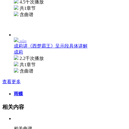
4.5千次播放
共1章节
含曲谱
--:--
成莉讲《西楚霸王》呈示段具体讲解
成莉
2.2千次播放
共1章节
含曲谱
查看更多
雨蝶
相关内容
相关曲谱