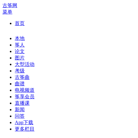
古筝网
菜单
首页
本地
筝人
论文
图片
大型活动
考级
古筝曲
曲谱
电视频道
筝享会员
直播课
新闻
问答
App下载
更多栏目