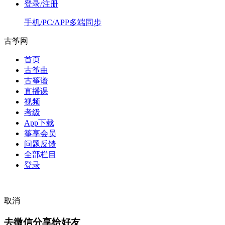
登录/注册
手机/PC/APP多端同步
古筝网
首页
古筝曲
古筝谱
直播课
视频
考级
App下载
筝享会员
问题反馈
全部栏目
登录
取消
去微信分享给好友