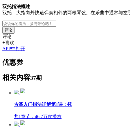
双托指法概述
双托：大指向外快速弹奏相邻的两根琴弦。在乐曲中通常与左
评论
评论
+喜欢
APP中打开
优惠券
相关内容
37期
古筝入门指法详解第1课：托
共1章节，46.7万次播放