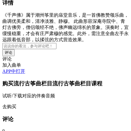
详情
《千声佛》属于潮州筝里的庙堂音乐，是一首佛教赞颂乐曲，
曲调优美柔和，清净淡雅、静穆。 此曲形容深庵寺院中、青
灯古佛旁，僧侣颂经不绝，佛声幽远绵长的景象。演奏时，宜
缓慢稳重，才会有庄严肃穆的感觉。此外，需注意全曲左手永
远跟着低音部，以揉弦的方式营造效果。
评论
加入曲单
APP中打开
购买
流行古筝曲栏目流行古筝曲栏目
课程
试听/下载对应的伴奏音频
去购买
评论
0