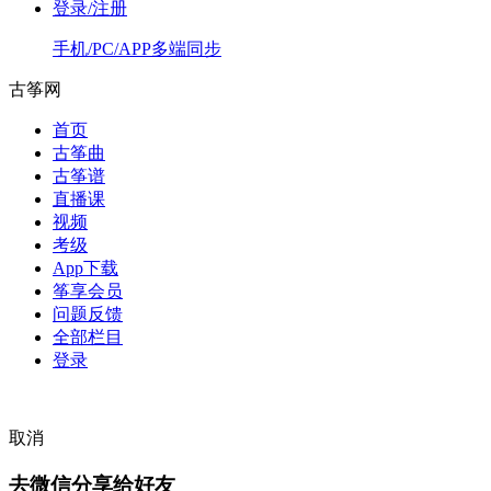
登录/注册
手机/PC/APP多端同步
古筝网
首页
古筝曲
古筝谱
直播课
视频
考级
App下载
筝享会员
问题反馈
全部栏目
登录
取消
去微信分享给好友