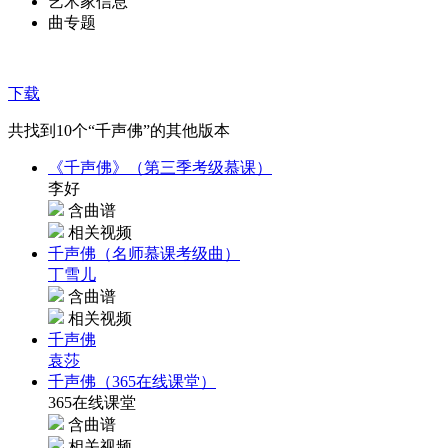
艺术家信息
曲专题
下载
共找到
10
个“千声佛”的其他版本
《千声佛》（第三季考级慕课）
李好
含曲谱
相关视频
千声佛（名师慕课考级曲）
丁雪儿
含曲谱
相关视频
千声佛
袁莎
千声佛（365在线课堂）
365在线课堂
含曲谱
相关视频