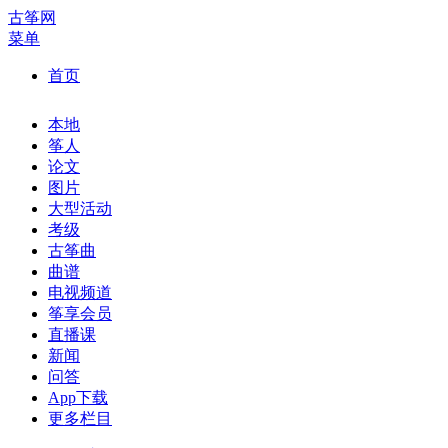
古筝网
菜单
首页
本地
筝人
论文
图片
大型活动
考级
古筝曲
曲谱
电视频道
筝享会员
直播课
新闻
问答
App下载
更多栏目