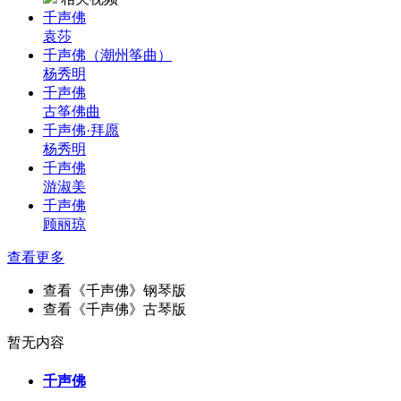
千声佛
袁莎
千声佛（潮州筝曲）
杨秀明
千声佛
古筝佛曲
千声佛·拜愿
杨秀明
千声佛
游淑美
千声佛
顾丽琼
查看更多
查看《千声佛》钢琴版
查看《千声佛》古琴版
暂无内容
千声佛