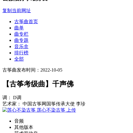
复制当前网址
古筝曲首页
曲单
曲专栏
曲专题
音乐盒
排行榜
全部
古筝曲
发布时间：2022-10-05
【古筝考级曲】千声佛
调： D调
艺术家： 中国古筝网国筝传承大使 李珍
莲心不染古筝
上传
音频
其他版本