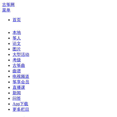
古筝网
菜单
首页
本地
筝人
论文
图片
大型活动
考级
古筝曲
曲谱
电视频道
筝享会员
直播课
新闻
问答
App下载
更多栏目