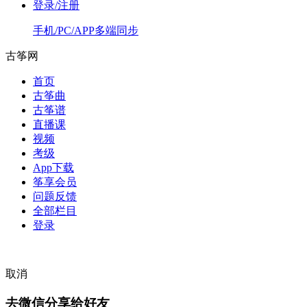
登录/注册
手机/PC/APP多端同步
古筝网
首页
古筝曲
古筝谱
直播课
视频
考级
App下载
筝享会员
问题反馈
全部栏目
登录
取消
去微信分享给好友