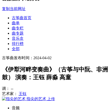
复制当前网址
古筝曲首页
曲单
曲专栏
曲专题
音乐盒
排行榜
全部
古筝曲
发布时间：2024-04-02
《伊犁河畔变奏曲》（古筝与中阮、非洲
鼓） 演奏：王钰 薛淼 高童
调： --
艺术家：
王钰
指尖的艺术
上传
音频