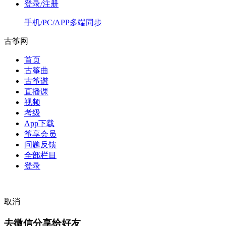
登录/注册
手机/PC/APP多端同步
古筝网
首页
古筝曲
古筝谱
直播课
视频
考级
App下载
筝享会员
问题反馈
全部栏目
登录
取消
去微信分享给好友