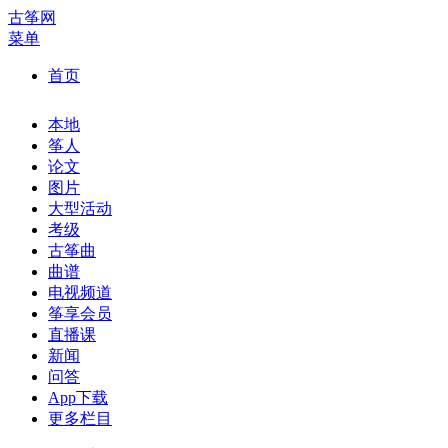
古筝网
菜单
首页
本地
筝人
论文
图片
大型活动
考级
古筝曲
曲谱
电视频道
筝享会员
直播课
新闻
问答
App下载
更多栏目