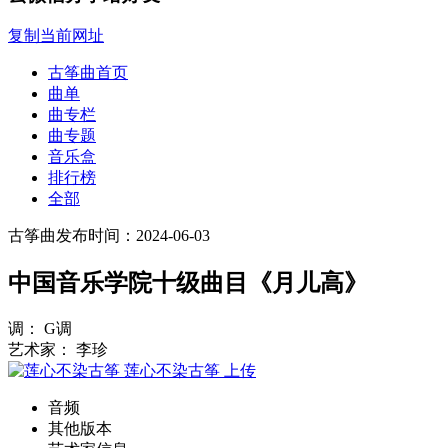
复制当前网址
古筝曲首页
曲单
曲专栏
曲专题
音乐盒
排行榜
全部
古筝曲
发布时间：2024-06-03
中国音乐学院十级曲目《月儿高》
调： G调
艺术家： 李珍
莲心不染古筝
上传
音频
其他版本