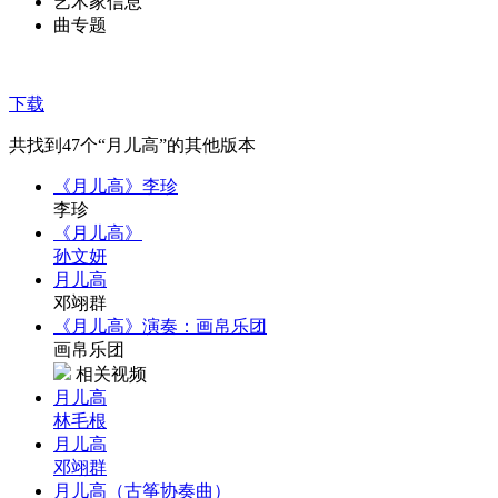
艺术家信息
曲专题
下载
共找到
47
个“月儿高”的其他版本
《月儿高》李珍
李珍
《月儿高》
孙文妍
月儿高
邓翊群
《月儿高》演奏：画帛乐团
画帛乐团
相关视频
月儿高
林毛根
月儿高
邓翊群
月儿高（古筝协奏曲）