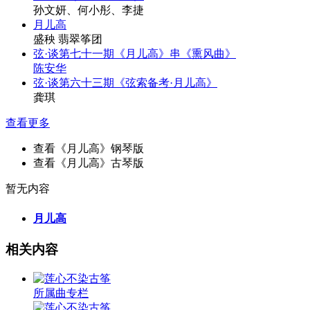
孙文妍、何小彤、李捷
月儿高
盛秧 翡翠筝团
弦·谈第七十一期《月儿高》串《熏风曲》
陈安华
弦·谈第六十三期《弦索备考·月儿高》
龚琪
查看更多
查看《月儿高》钢琴版
查看《月儿高》古琴版
暂无内容
月儿高
相关内容
所属曲专栏