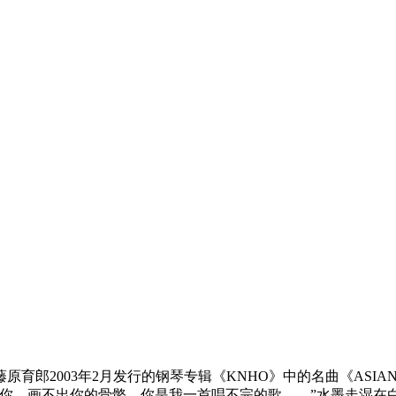
2003年2月发行的钢琴专辑《KNHO》中的名曲《ASIAN R
着你，画不出你的骨骼，你是我一首唱不完的歌……”水墨走湿在