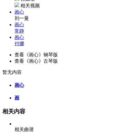
相关视频
画心
刘一曼
画心
常静
画心
付娜
查看《画心》钢琴版
查看《画心》古琴版
暂无内容
画心
画
相关内容
相关曲谱