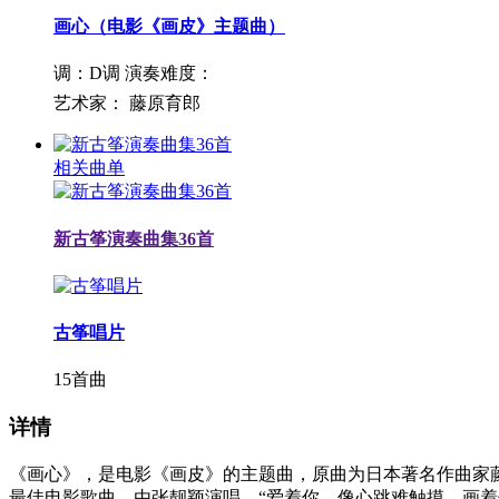
画心（电影《画皮》主题曲）
调：D调
演奏难度：
艺术家：
藤原育郎
相关曲单
新古筝演奏曲集36首
古筝唱片
15首曲
详情
《画心》，是电影《画皮》的主题曲，原曲为日本著名作曲家藤原育郎
最佳电影歌曲，由张靓颖演唱。“爱着你，像心跳难触摸，画