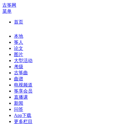
古筝网
菜单
首页
本地
筝人
论文
图片
大型活动
考级
古筝曲
曲谱
电视频道
筝享会员
直播课
新闻
问答
App下载
更多栏目