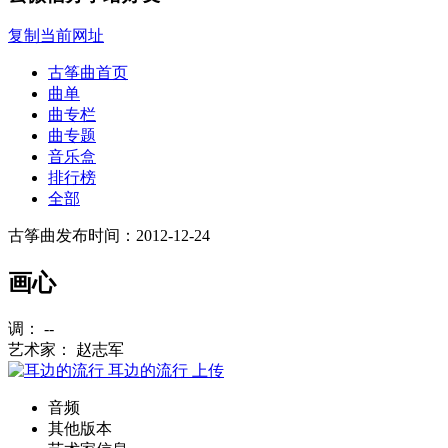
复制当前网址
古筝曲首页
曲单
曲专栏
曲专题
音乐盒
排行榜
全部
古筝曲
发布时间：2012-12-24
画心
调： --
艺术家： 赵志军
耳边的流行
上传
音频
其他版本