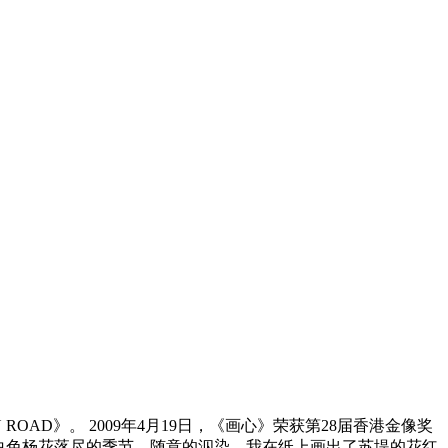
OAD》。 2009年4月19日，《画心》荣获第28届香港金像奖
白色杨花落尽的季节，随意的泅染，我在纸上画出了苏堤的花红