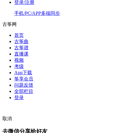
登录/注册
手机/PC/APP多端同步
古筝网
首页
古筝曲
古筝谱
直播课
视频
考级
App下载
筝享会员
问题反馈
全部栏目
登录
取消
去微信分享给好友