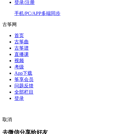
登录/注册
手机/PC/APP多端同步
古筝网
首页
古筝曲
古筝谱
直播课
视频
考级
App下载
筝享会员
问题反馈
全部栏目
登录
取消
去微信分享给好友