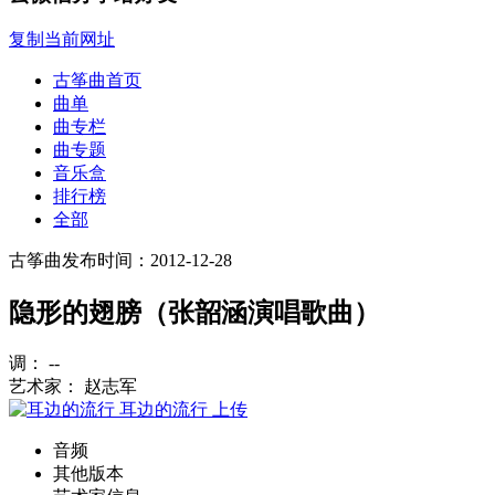
复制当前网址
古筝曲首页
曲单
曲专栏
曲专题
音乐盒
排行榜
全部
古筝曲
发布时间：2012-12-28
隐形的翅膀（张韶涵演唱歌曲）
调： --
艺术家： 赵志军
耳边的流行
上传
音频
其他版本