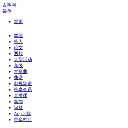
古筝网
菜单
首页
本地
筝人
论文
图片
大型活动
考级
古筝曲
曲谱
电视频道
筝享会员
直播课
新闻
问答
App下载
更多栏目